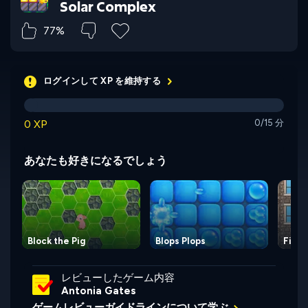
Solar Complex
77%
ログインして XP を維持する
0 XP
0/15 分
あなたも好きになるでしょう
Block the Pig
Blops Plops
Firem
レビューしたゲーム内容
Antonia Gates
ゲームレビューガイドラインについて学ぶ