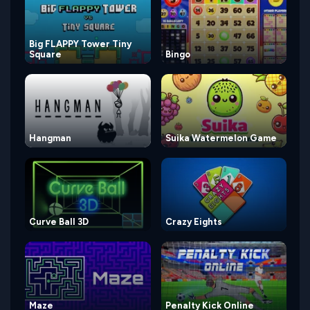
Big FLAPPY Tower Tiny
Square
Bingo
Hangman
Suika Watermelon Game
Curve Ball 3D
Crazy Eights
Maze
Penalty Kick Online