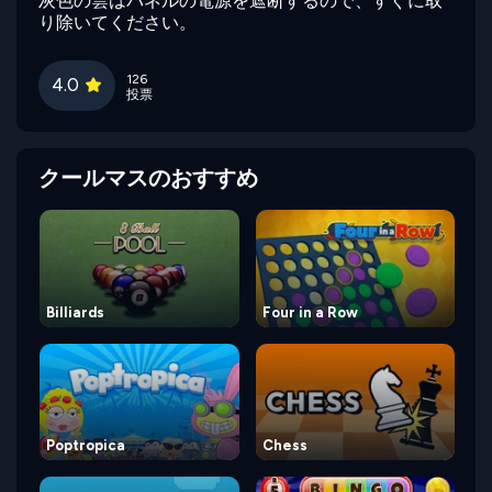
灰色の雲はパネルの電源を遮断するので、すぐに取
り除いてください。
126
4.0
投票
クールマスのおすすめ
Billiards
Four in a Row
Poptropica
Chess