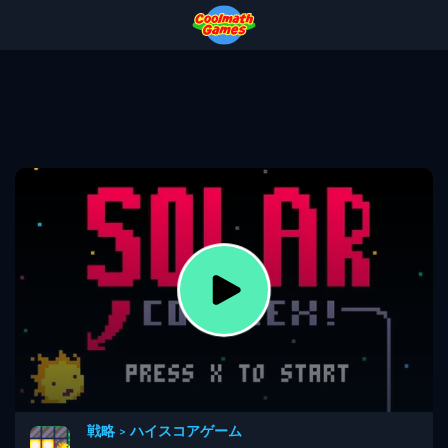
Skip
Skip
Skip
Skip
to
to
to
to
Top
Navigation
Main
Footer
of
Content
Page
戦略
>
ハイスコアゲーム