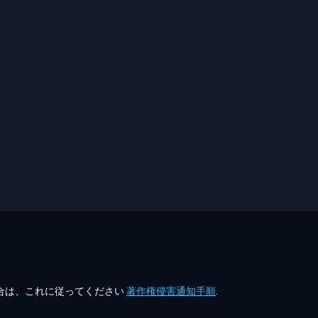
合は、これに従ってください
著作権侵害通知手順
.