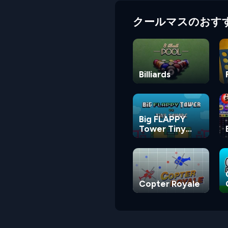
クールマスのおす
Billiards
Big FLAPPY
Tower Tiny
Square
Copter Royale