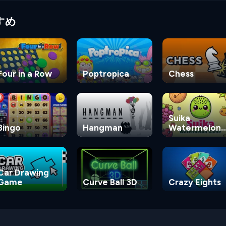
すめ
Four in a Row
Poptropica
Chess
Suika
Bingo
Hangman
Watermelon
Game
Car Drawing
Game
Curve Ball 3D
Crazy Eights