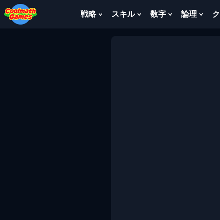
Skip
Skip
Skip
Skip
to
to
to
to
戦略
スキル
数字
論理
ク
Show
Show
Show
Sho
Top
Navigation
Main
Footer
Submenu
Submenu
Submenu
Sub
of
Content
For
For
For
For
Page
戦
ス
数
論
略
キ
字
理
ル