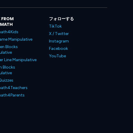
 FROM
フォローする
LMATH
TikTok
ath4Kids
X / Twitter
ame Manipulative
Instagram
en Blocks
Facebook
lative
YouTube
 Line Manipulative
n Blocks
lative
Quizzes
ath4Teachers
ath4Parents