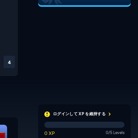
3
ログインして XP を維持する
Vehicles 2
Traffic Mania
Spectrum
0 XP
0/5 Levels