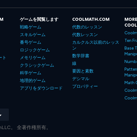
OM
ゲームを閲覧します
COOLMATH.COM
MORE
COO
戦略ゲーム
代数のレッスン
Coolm
スキルゲーム
代数レッスン
Ten Fr
番号ゲーム
カルクルス以前のレッス
ン
Base T
ロジックゲーム
Manipu
数学辞書
ート
メモリゲーム
Number
線
クラシックゲーム
Patter
要因と素数
科学ゲーム
Manipu
デシマル
地理的ゲーム
Math 
プロパティー
アプリをダウンロード
Coolm
Coolm
.comLLC。 全著作権所有。