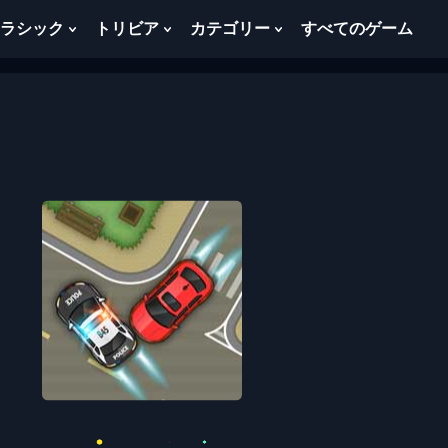
ラシック
トリビア
カテゴリー
すべてのゲーム
w
Show
Show
Show
menu
Submenu
Submenu
Submenu
For
For
For
ク
ト
カ
ラ
リ
テ
シ
ビ
ゴ
ッ
ア
リ
ク
ー