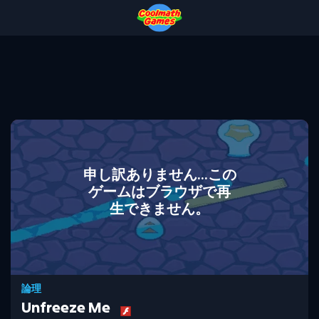
Skip
Skip
Skip
Skip
to
to
to
to
Top
Navigation
Main
Footer
of
Content
Page
申し訳ありません...この
ゲームはブラウザで再
生できません。
論理
Unfreeze Me