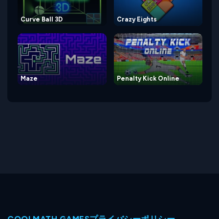
Curve Ball 3D
Crazy Eights
Maze
Penalty Kick Online
COOLMATH GAMESプライバシーポリシー