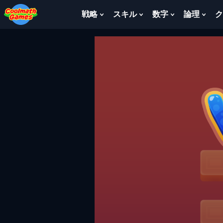
Skip
Skip
Skip
Skip
to
to
to
to
戦略
スキル
数字
論理
ク
Show
Show
Show
Sho
Top
Navigation
Main
Footer
Submenu
Submenu
Submenu
Sub
of
Content
For
For
For
For
Page
戦
ス
数
論
略
キ
字
理
ル