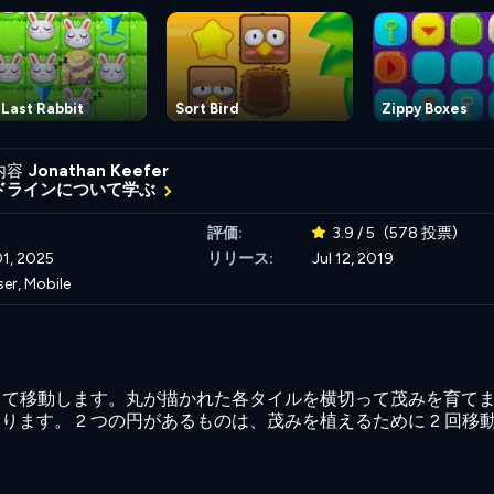
Last Rabbit
Sort Bird
Zippy Boxes
内容
Jonathan Keefer
ドラインについて学ぶ
評価:
3.9 / 5
(578 投票)
1, 2025
リリース:
Jul 12, 2019
er, Mobile
用して移動します。丸が描かれた各タイルを横切って茂みを育て
ます。 2 つの円があるものは、茂みを植えるために 2 回移