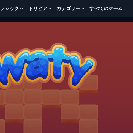
ラシック
トリビア
カテゴリー
すべてのゲーム
w
Show
Show
Show
menu
Submenu
Submenu
Submenu
For
For
For
ク
ト
カ
ラ
リ
テ
シ
ビ
ゴ
ッ
ア
リ
ク
ー