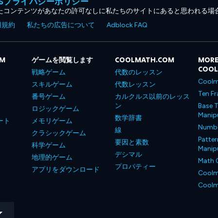
MESプライバシーポリシー
たコンテンツがあなたの許可なしに私たちのサイトにあると思われる場
用規約
私たちの広告について
Adblock FAQ
OM
ゲームを閲覧します
COOLMATH.COM
MORE
COO
戦略ゲーム
代数のレッスン
Coolm
スキルゲーム
代数レッスン
Ten Fr
番号ゲーム
カルクルス以前のレッス
ン
Base T
ロジックゲーム
Manipu
数学辞書
ート
メモリゲーム
Number
線
クラシックゲーム
Patter
要因と素数
科学ゲーム
Manipu
デシマル
地理的ゲーム
Math 
プロパティー
アプリをダウンロード
Coolm
Coolm