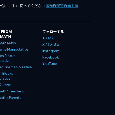
合は、これに従ってください
著作権侵害通知手順
.
 FROM
フォローする
LMATH
TikTok
ath4Kids
X / Twitter
ame Manipulative
Instagram
en Blocks
Facebook
lative
YouTube
 Line Manipulative
n Blocks
lative
Quizzes
ath4Teachers
ath4Parents