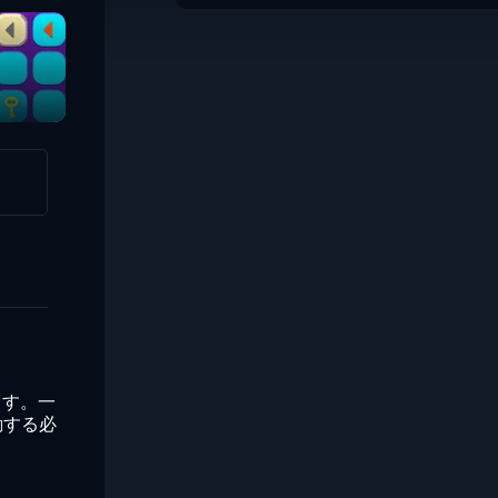
ます。一
動する必