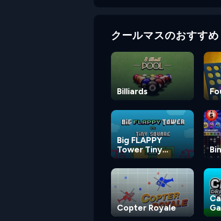
クールマスのおすすめ
Billiards
Fo
Big FLAPPY
Tower Tiny
Bi
Square
Ca
Copter Royale
G