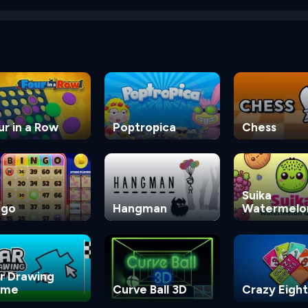
ur in a Row
Poptropica
Chess
Suika
ngo
Hangman
Watermelo
Game
r Drawing
ame
Curve Ball 3D
Crazy Eight