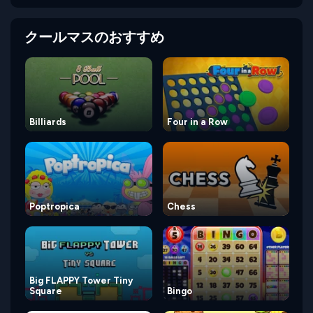
クールマスのおすすめ
Billiards
Four in a Row
Poptropica
Chess
Big FLAPPY Tower Tiny
Square
Bingo