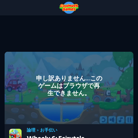
Skip
Skip
Skip
Skip
to
to
to
to
Top
Navigation
Main
Footer
of
Content
Page
申し訳ありません...この
ゲームはブラウザで再
生できません。
論理
>
お手伝い