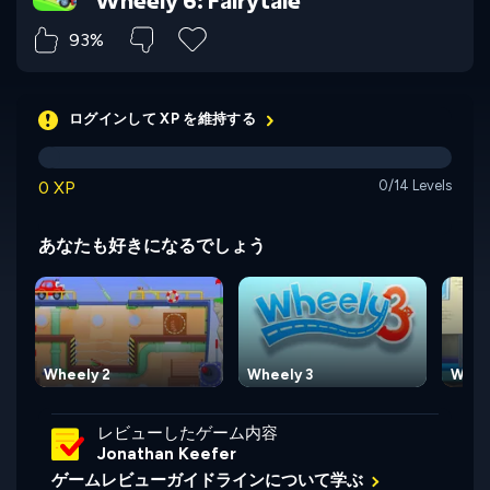
Wheely 6: Fairytale
93%
ログインして XP を維持する
0 XP
0/14 Levels
あなたも好きになるでしょう
Wheely 2
Wheely 3
Whee
レビューしたゲーム内容
Jonathan Keefer
ゲームレビューガイドラインについて学ぶ