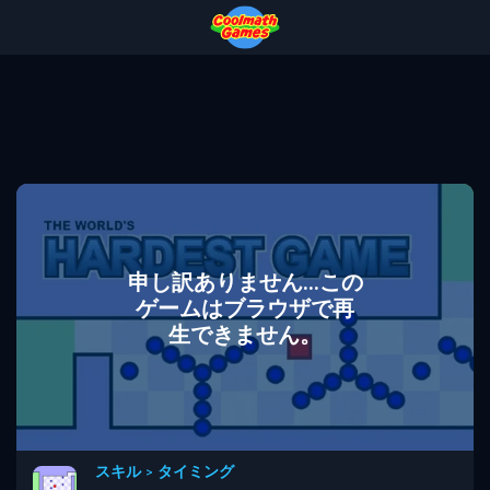
Skip
Skip
Skip
Skip
to
to
to
to
Top
Navigation
Main
Footer
of
Content
Page
申し訳ありません...この
ゲームはブラウザで再
生できません。
スキル
>
タイミング