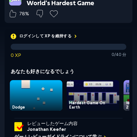
World's Hardest Game
78%
ログインして XP を維持する
0 XP
0/40 分
あなたも好きになるでしょう
Hardest Game On
Worl
Dodge
Earth
2
レビューしたゲーム内容
Jonathan Keefer
ゲームレビューガイドラインについて学ぶ