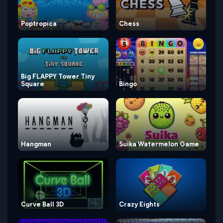
Poptropica
Chess
Big FLAPPY Tower Tiny
Square
Bingo
Hangman
Suika Watermelon Game
Curve Ball 3D
Crazy Eights