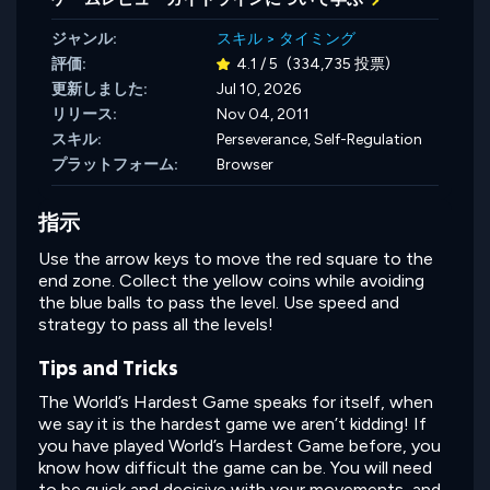
ジャンル:
スキル
>
タイミング
評価:
4.1 / 5
(334,735 投票)
更新しました:
Jul 10, 2026
リリース:
Nov 04, 2011
スキル:
Perseverance,
Self-Regulation
プラットフォーム:
Browser
指示
Use the arrow keys to move the red square to the
end zone. Collect the yellow coins while avoiding
the blue balls to pass the level. Use speed and
strategy to pass all the levels!
Tips and Tricks
The World’s Hardest Game speaks for itself, when
we say it is the hardest game we aren’t kidding! If
you have played World’s Hardest Game before, you
know how difficult the game can be. You will need
to be quick and decisive with your movements, and