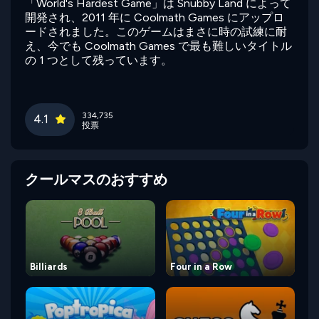
「World's Hardest Game」は Snubby Land によって
開発され、2011 年に Coolmath Games にアップロ
ードされました。このゲームはまさに時の試練に耐
え、今でも Coolmath Games で最も難しいタイトル
の 1 つとして残っています。
334,735
4.1
投票
クールマスのおすすめ
Billiards
Four in a Row