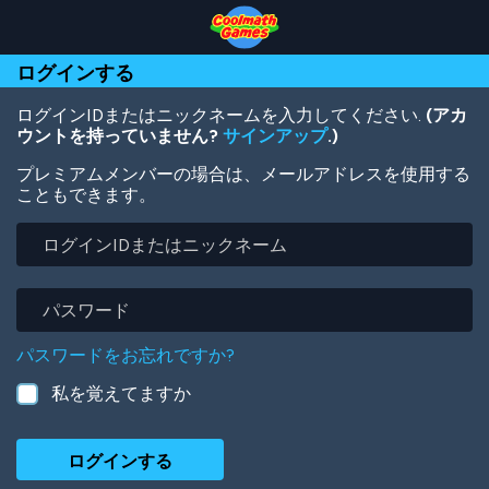
Skip
Skip
Skip
Skip
メ
to
to
to
to
イ
Top
Navigation
Main
Footer
ン
ログインする
of
Content
コ
Page
ン
テ
ログインIDまたはニックネームを入力してください.
(アカ
ン
ウントを持っていません?
サインアップ
.)
ツ
プレミアムメンバーの場合は、メールアドレスを使用する
に
こともできます。
移
動
ロ
グ
イ
ン
パ
ID
ス
ま
ワ
パスワードをお忘れですか?
た
ー
は
ド
私を覚えてますか
ニ
ッ
ク
ネ
ー