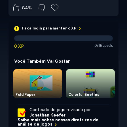
84%
Faça login para manter o XP
0 XP
0/16 Levels
Você Também Vai Gostar
Fold Paper
Colorful Beetles
Nak
Conteúdo do jogo revisado por
Jonathan Keefer
Saiba mais sobre nossas diretrizes de
análise de jogos