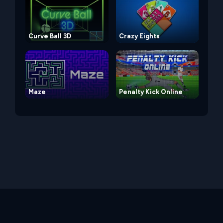
Curve Ball 3D
Crazy Eights
Maze
Penalty Kick Online