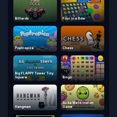
Billiards
Four in a Row
Poptropica
Chess
Big FLAPPY Tower Tiny
Square
Bingo
Suika Watermelon
Hangman
Game