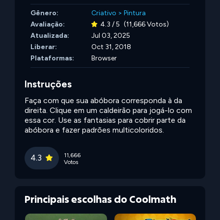
Gênero:
Criativo
>
Pintura
Avaliação:
4.3 / 5
(11,666 Votos)
Atualizada:
Jul 03, 2025
Liberar:
Oct 31, 2018
Plataformas:
Browser
Instruções
Faça com que sua abóbora corresponda à da
direita. Clique em um caldeirão para jogá-lo com
essa cor. Use as fantasias para cobrir parte da
abóbora e fazer padrões multicoloridos.
11,666
4.3
Votos
Principais escolhas do Coolmath