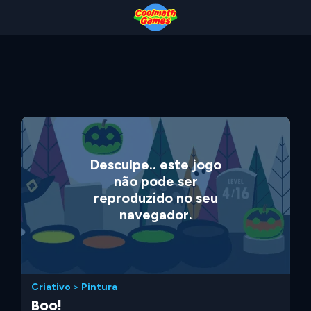
Skip
Skip
Skip
Skip
to
to
to
to
Top
Navigation
Main
Footer
of
Content
Page
Desculpe.. este jogo
não pode ser
reproduzido no seu
navegador.
Criativo
>
Pintura
Boo!