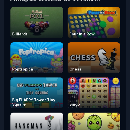
Billiards
Four in a Row
Poptropica
Chess
Big FLAPPY Tower Tiny
Square
Bingo