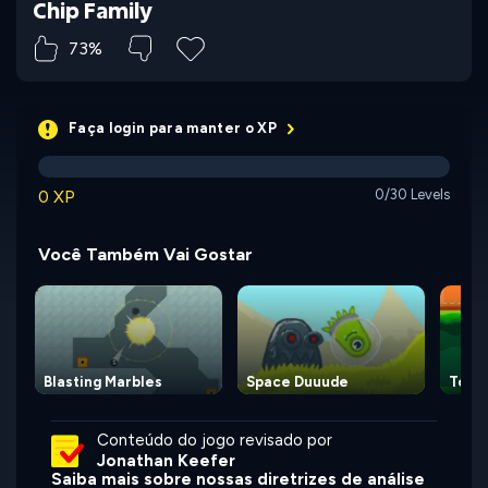
Chip Family
73%
Faça login para manter o XP
0 XP
0/30 Levels
Você Também Vai Gostar
Blasting Marbles
Space Duuude
Towe
Conteúdo do jogo revisado por
Jonathan Keefer
Saiba mais sobre nossas diretrizes de análise