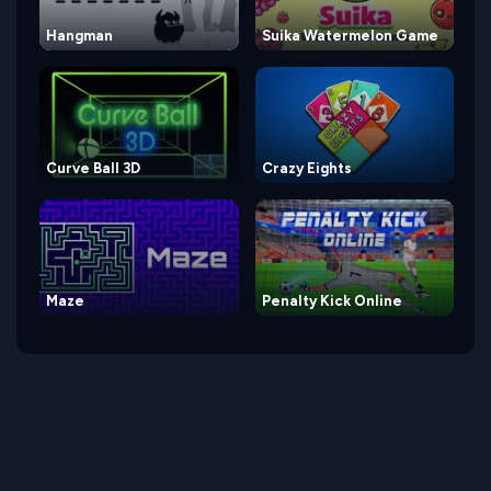
Hangman
Suika Watermelon Game
Curve Ball 3D
Crazy Eights
Maze
Penalty Kick Online