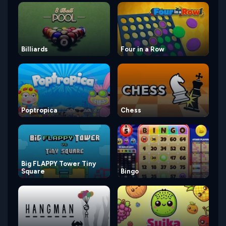
Billiards
Four in a Row
Poptropica
Chess
Big FLAPPY Tower Tiny
Square
Bingo