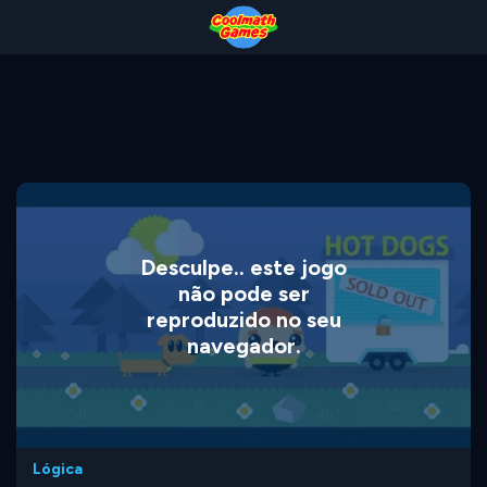
Skip
Skip
Skip
Skip
to
to
to
to
Top
Navigation
Main
Footer
of
Content
Page
Desculpe.. este jogo
não pode ser
reproduzido no seu
navegador.
Lógica