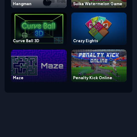
Hangman
Suika Watermelon Game
Curve Ball 3D
Crazy Eights
Maze
Penalty Kick Online