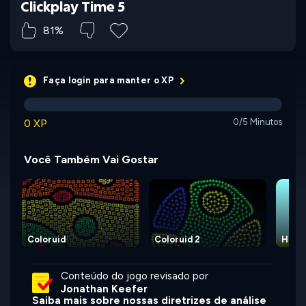
Clickplay Time 5
81%
Faça login para manter o XP
0 XP
0/5 Minutos
Você Também Vai Gostar
Coloruid
Coloruid 2
Hexa
Conteúdo do jogo revisado por
Jonathan Keefer
Saiba mais sobre nossas diretrizes de análise