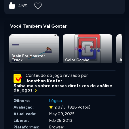
45%
Você Também Vai Gostar
Brain For Monster
Truck
Color Combo
Juice
Conteúdo do jogo revisado por
Jonathan Keefer
Saiba mais sobre nossas diretrizes de análise
de jogos
Gênero:
Lógica
Avaliação:
2.8 / 5
(926 Votos)
Atualizada:
May 09, 2025
Liberar:
Feb 25, 2013
Plataformas:
Browser