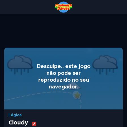
Skip
Skip
Skip
Skip
to
to
to
to
Top
Navigation
Main
Footer
of
Content
Page
Desculpe.. este jogo
não pode ser
reproduzido no seu
navegador.
Lógica
Cloudy