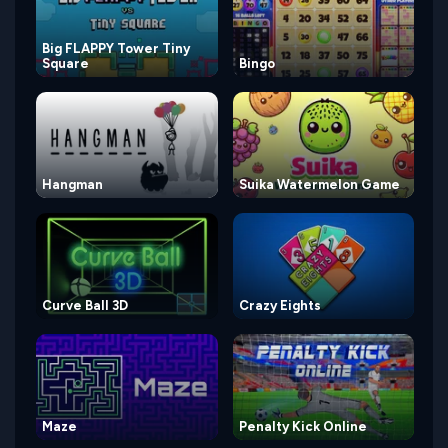
Big FLAPPY Tower Tiny
Square
Bingo
Hangman
Suika Watermelon Game
Curve Ball 3D
Crazy Eights
Maze
Penalty Kick Online