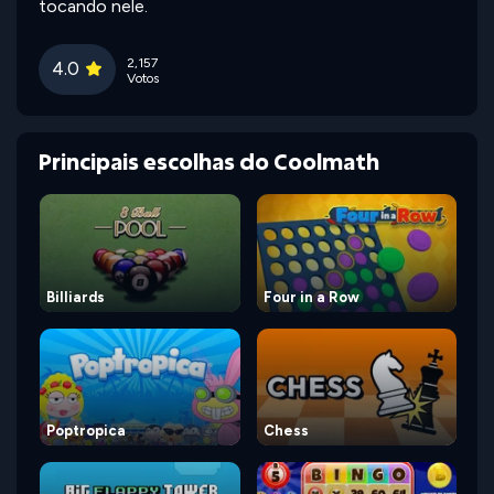
tocando nele.
2,157
4.0
Votos
Principais escolhas do Coolmath
Billiards
Four in a Row
Poptropica
Chess