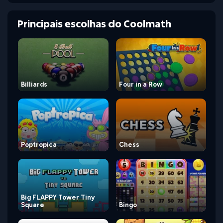
Principais escolhas do Coolmath
Billiards
Four in a Row
Poptropica
Chess
Big FLAPPY Tower Tiny
Square
Bingo