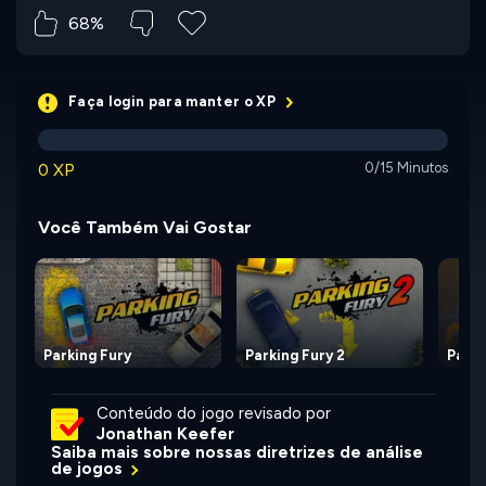
68%
Faça login para manter o XP
0 XP
0/15 Minutos
Você Também Vai Gostar
Parking Fury
Parking Fury 2
Parki
Conteúdo do jogo revisado por
Jonathan Keefer
Saiba mais sobre nossas diretrizes de análise
de jogos