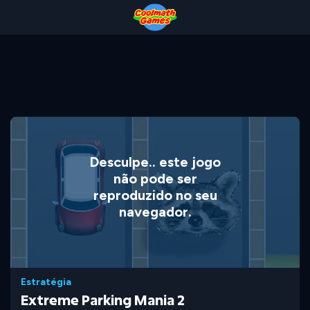
Skip
Skip
Skip
Skip
to
to
to
to
Top
Navigation
Main
Footer
of
Content
Page
Desculpe.. este jogo
não pode ser
reproduzido no seu
navegador.
Estratégia
Extreme Parking Mania 2