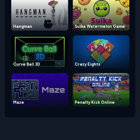
Hangman
Suika Watermelon Game
Curve Ball 3D
Crazy Eights
Maze
Penalty Kick Online