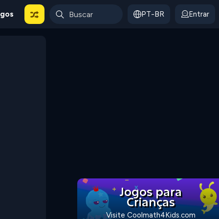
ogos
PT-BR
Entrar
Jogos para
Crianças
Visite Coolmath4Kids.com