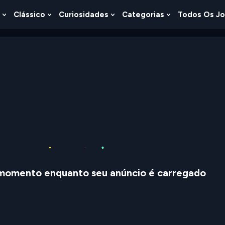
Clássico
Curiosidades
Categorias
Todos Os J
Show
Show
Show
Show
u
Submenu
Submenu
Submenu
Submenu
For
For
For
For
s
Lógica
Clássico
Curiosidades
Categorias
momento enquanto seu anúncio é carregado