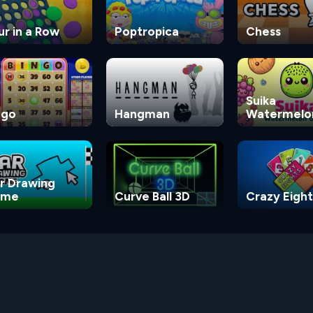
ur in a Row
Poptropica
Chess
Suika
ngo
Hangman
Watermelo
Game
r Drawing
ame
Curve Ball 3D
Crazy Eight