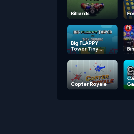
Billiards
Fo
Big FLAPPY
Tower Tiny
Bi
Square
Ca
Copter Royale
G