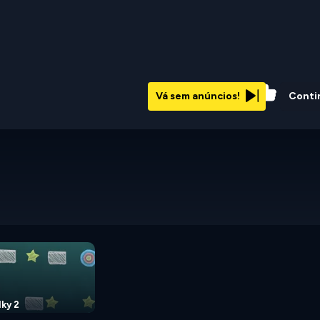
56%
Vá sem anúncios!
Conti
ky 2