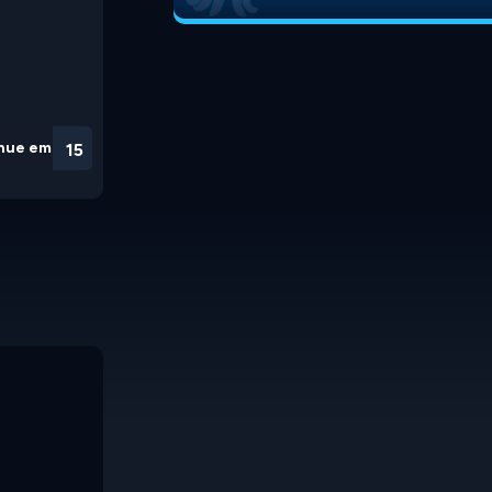
nue em
15