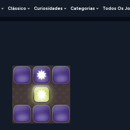
Clássico
Curiosidades
Categorias
Todos Os J
Show
Show
Show
Show
u
Submenu
Submenu
Submenu
Submenu
For
For
For
For
s
Lógica
Clássico
Curiosidades
Categorias