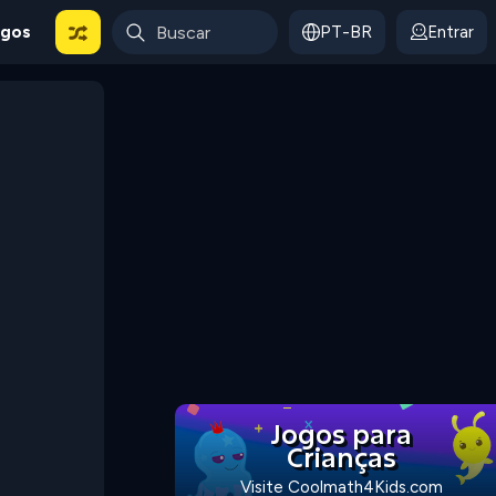
ogos
PT-BR
Entrar
Jogos para
Crianças
Visite Coolmath4Kids.com