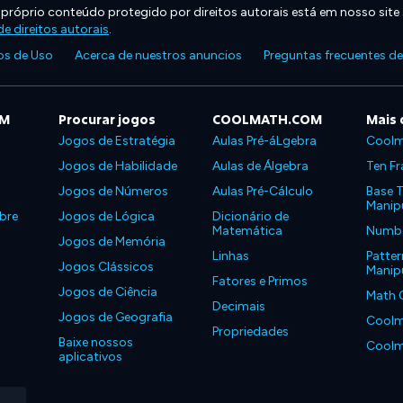
 próprio conteúdo protegido por direitos autorais está em nosso site
e direitos autorais
.
s de Uso
Acerca de nuestros anuncios
Preguntas frecuentes d
OM
Procurar jogos
COOLMATH.COM
Mais 
Jogos de Estratégia
Aulas Pré-áLgebra
Coolm
Jogos de Habilidade
Aulas de Álgebra
Ten Fr
Jogos de Números
Aulas Pré-Cálculo
Base T
Manipu
bre
Jogos de Lógica
Dicionário de
Matemática
Number
Jogos de Memória
Linhas
Patter
Jogos Clássicos
Manipu
Fatores e Primos
Jogos de Ciência
Math 
Decimais
Jogos de Geografia
Coolm
Propriedades
Baixe nossos
Coolm
aplicativos