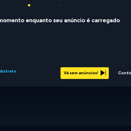
momento enquanto seu anúncio é carregado
abstrato
Vá sem anúncios!
Conti