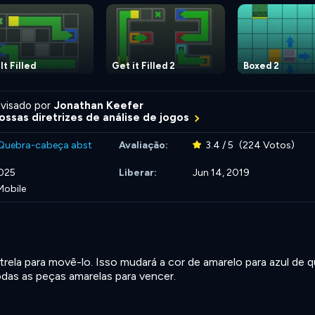
It Filled
Get it Filled 2
Boxed 2
visado por
Jonathan Keefer
ossas diretrizes de análise de jogos
Quebra-cabeça abst
Avaliação:
3.4 / 5
(224 Votos)
2025
Liberar:
Jun 14, 2019
Mobile
estrela para movê-lo. Isso mudará a cor de amarelo para azul de 
todas as peças amarelas para vencer.