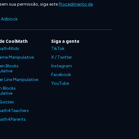
 sem sua permissão, siga este
Procedimento de
e Adblock
de CoolMath
Siga a gente
ath4Kids
TikTok
ame Manipulative
X / Twitter
en Blocks
Instagram
lative
Facebook
 Line Manipulative
YouTube
n Blocks
lative
Quizzes
ath4Teachers
ath4Parents