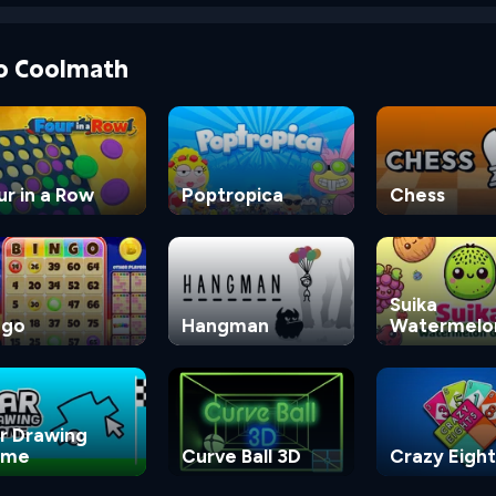
do Coolmath
ur in a Row
Poptropica
Chess
Suika
ngo
Hangman
Watermelo
Game
r Drawing
ame
Curve Ball 3D
Crazy Eight