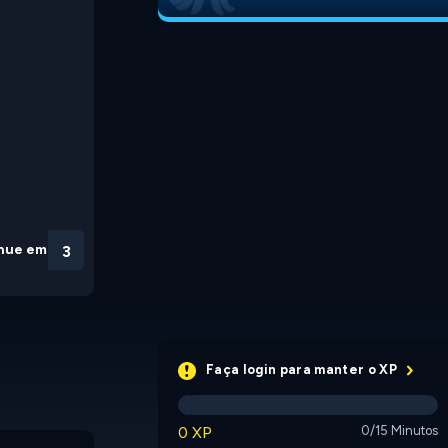
nue em
3
Faça login para manter o XP
0 XP
0/15 Minutos
Rewired