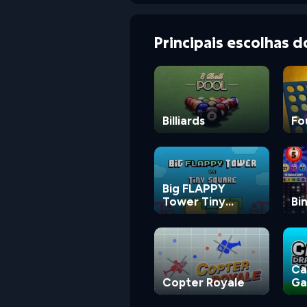
Principais escolhas 
Billiards
Fo
Big FLAPPY
Tower Tiny
Bi
Square
Ca
Copter Royale
G