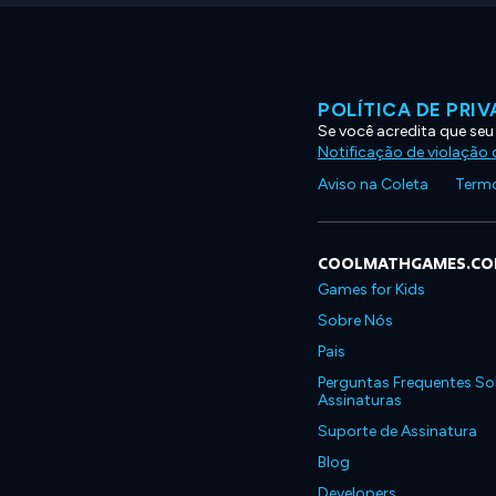
POLÍTICA DE PRI
Se você acredita que seu
Notificação de violação d
Aviso na Coleta
Termo
COOLMATHGAMES.C
Games for Kids
Sobre Nós
Pais
Perguntas Frequentes So
Assinaturas
Suporte de Assinatura
Blog
Developers