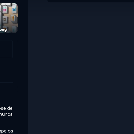
jong
-se de
 nunca
impe os