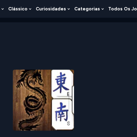
Clássico
Curiosidades
Categorias
Todos Os J
Show
Show
Show
Show
u
Submenu
Submenu
Submenu
Submenu
For
For
For
For
s
Lógica
Clássico
Curiosidades
Categorias