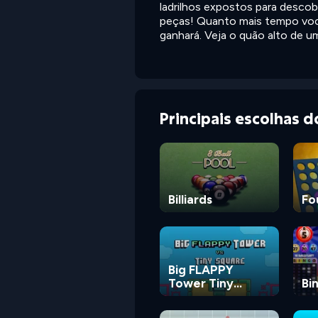
ladrilhos expostos para descobr
peças! Quanto mais tempo voc
ganhará. Veja o quão alto de 
Principais escolhas 
Billiards
Fo
Big FLAPPY
Tower Tiny
Bi
Square