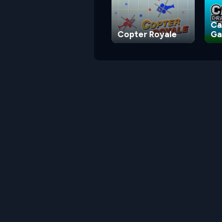
Ca
Copter Royale
G