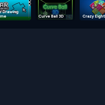
r Drawing
ame
Curve Ball 3D
Crazy Eight