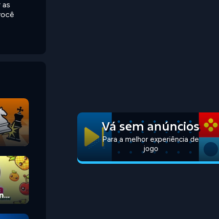
 as
você
Vá sem anúncios
Para a melhor experiência de
jogo
n