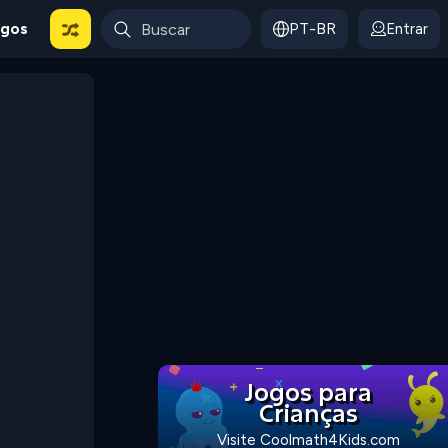
ogos
PT-BR
Entrar
Jogos para
Crianças
Visite Coolmath4Kids.com