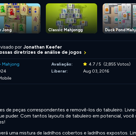
y Jong
Classic Mahjongg
Duck Pond Mah
visado por
Jonathan Keefer
ossas diretrizes de análise de jogos
>
Mahjong
Avaliação:
4.7 / 5
(2,855 Votos)
024
Liberar:
Aug 03, 2016
Mobile
es de peças correspondentes e removê-los do tabuleiro. Livre
ue puder. Com tantos layouts de tabuleiro em potencial, você
es!
erá uma mistura de ladrilhos cobertos e ladrilhos expostos. L