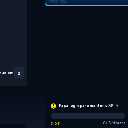
nue em
2
Faça login para manter o XP
0 XP
0/15 Minutos
Cup of Tea Mahjong
Pet Mahjongg