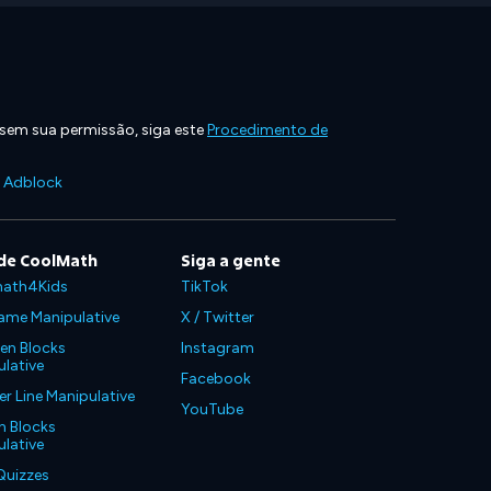
 sem sua permissão, siga este
Procedimento de
e Adblock
de CoolMath
Siga a gente
ath4Kids
TikTok
ame Manipulative
X / Twitter
en Blocks
Instagram
lative
Facebook
 Line Manipulative
YouTube
n Blocks
lative
Quizzes