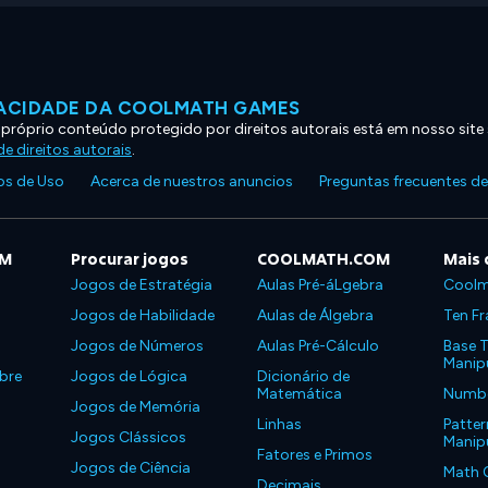
VACIDADE DA COOLMATH GAMES
 próprio conteúdo protegido por direitos autorais está em nosso site
e direitos autorais
.
s de Uso
Acerca de nuestros anuncios
Preguntas frecuentes d
OM
Procurar jogos
COOLMATH.COM
Mais 
Jogos de Estratégia
Aulas Pré-áLgebra
Coolm
Jogos de Habilidade
Aulas de Álgebra
Ten Fr
Jogos de Números
Aulas Pré-Cálculo
Base T
Manipu
bre
Jogos de Lógica
Dicionário de
Matemática
Number
Jogos de Memória
Linhas
Patter
Jogos Clássicos
Manipu
Fatores e Primos
Jogos de Ciência
Math 
Decimais