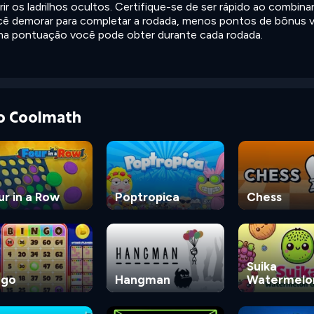
ir os ladrilhos ocultos. Certifique-se de ser rápido ao combinar
ê demorar para completar a rodada, menos pontos de bônus 
uma pontuação você pode obter durante cada rodada.
do Coolmath
ur in a Row
Poptropica
Chess
Suika
ngo
Hangman
Watermelo
Game