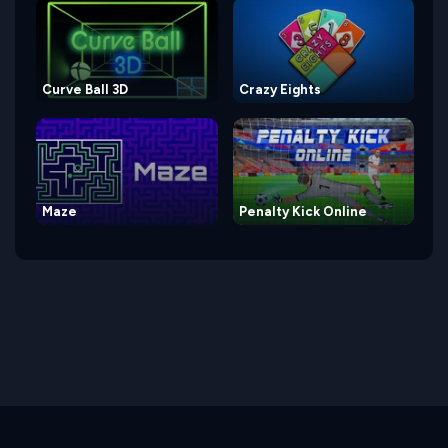
Curve Ball 3D
Crazy Eights
Maze
Penalty Kick Online