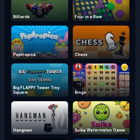
Billiards
Four in a Row
Poptropica
Chess
Big FLAPPY Tower Tiny
Square
Bingo
Hangman
Suika Watermelon Game