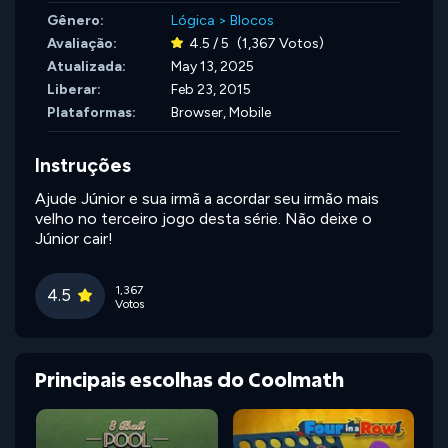
Gênero:
Lógica
>
Blocos
Avaliação:
4.5 / 5
(1,367 Votos)
Atualizada:
May 13, 2025
Liberar:
Feb 23, 2015
Plataformas:
Browser, Mobile
Instruções
Ajude Júnior e sua irmã a acordar seu irmão mais
velho no terceiro jogo desta série. Não deixe o
Júnior cair!
1,367
4.5
Votos
Principais escolhas do Coolmath