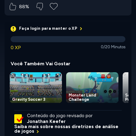
88%
Faça login para manter o XP
0 XP
0/20 Minutos
Você Também Vai Gostar
Monster Land
Scrib
Gravity Soccer 3
Challenge
Puzzl
Conteúdo do jogo revisado por
Jonathan Keefer
Saiba mais sobre nossas diretrizes de análise
de jogos