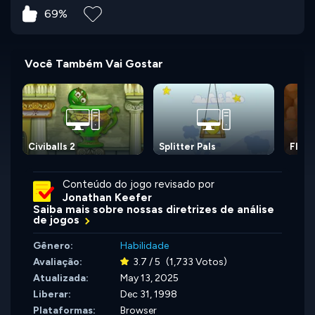
69%
Você Também Vai Gostar
Civiballs 2
Splitter Pals
Fluff
Conteúdo do jogo revisado por
Jonathan Keefer
Saiba mais sobre nossas diretrizes de análise
de jogos
Gênero:
Habilidade
Avaliação:
3.7 / 5
(1,733 Votos)
Atualizada:
May 13, 2025
Liberar:
Dec 31, 1998
Plataformas:
Browser