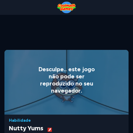
Skip
Skip
Skip
Skip
to
to
to
to
Top
Navigation
Main
Footer
of
Content
Page
Desculpe.. este jogo
não pode ser
reproduzido no seu
navegador.
Habilidade
Nutty Yums