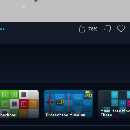
76%
os
Move Here Mo
berhood
Protect the Museum
There