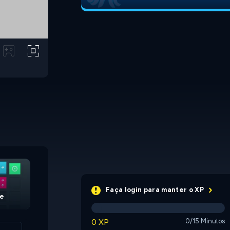
Batteries Inside
Number Collector
Faça login para manter o XP
ve
0 XP
0/15 Minutos