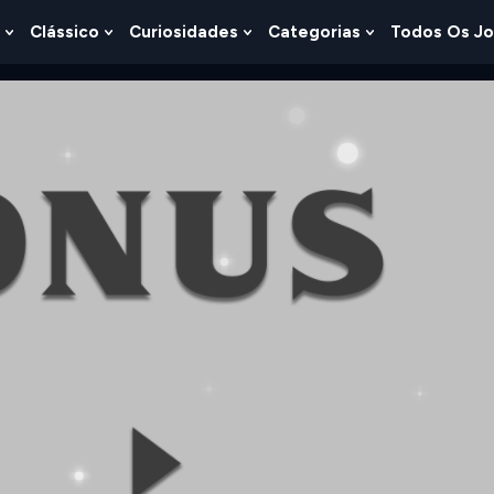
Clássico
Curiosidades
Categorias
Todos Os J
Show
Show
Show
Show
u
Submenu
Submenu
Submenu
Submenu
For
For
For
For
s
Lógica
Clássico
Curiosidades
Categorias