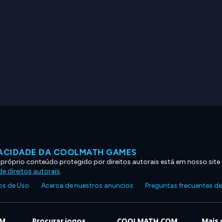
VACIDADE DA COOLMATH GAMES
 próprio conteúdo protegido por direitos autorais está em nosso site
e direitos autorais
.
s de Uso
Acerca de nuestros anuncios
Preguntas frecuentes d
OM
Procurar jogos
COOLMATH.COM
Mais 