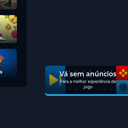
n
s
Vá sem anúncios
Para a melhor experiência de
jogo