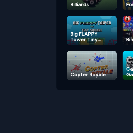
Billiards
Fo
Big FLAPPY
Tower Tiny
Bi
Square
Ca
Copter Royale
G