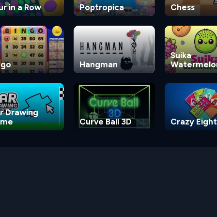
ur in a Row
Poptropica
Chess
Suika
ngo
Hangman
Watermelo
Game
r Drawing
ame
Curve Ball 3D
Crazy Eight