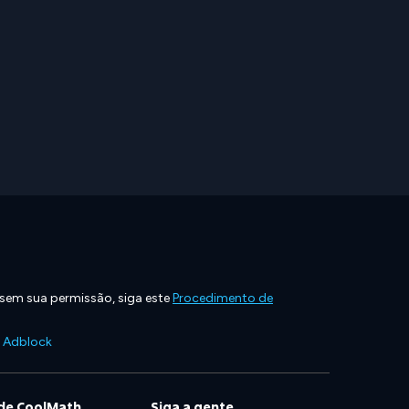
 sem sua permissão, siga este
Procedimento de
e Adblock
de CoolMath
Siga a gente