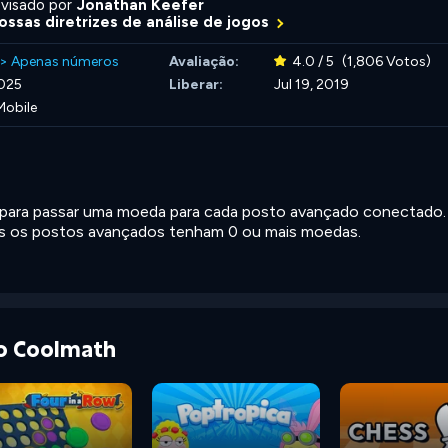
visado por
Jonathan Keefer
ossas diretrizes de análise de jogos
>
Apenas números
Avaliação:
4.0 / 5
(1,806 Votos)
2025
Liberar:
Jul 19, 2019
Mobile
para passar uma moeda para cada posto avançado conectado.
os os postos avançados tenham 0 ou mais moedas.
do Coolmath