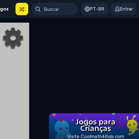
ogos
PT-BR
Entrar
Jogos para
Crianças
Visite Coolmath4Kids.com