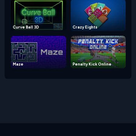
Curve Ball 3D
Crazy Eights
Maze
Penalty Kick Online