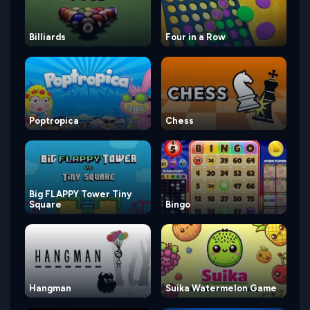
Billiards
Four in a Row
Poptropica
Chess
Big FLAPPY Tower Tiny
Square
Bingo
Hangman
Suika Watermelon Game