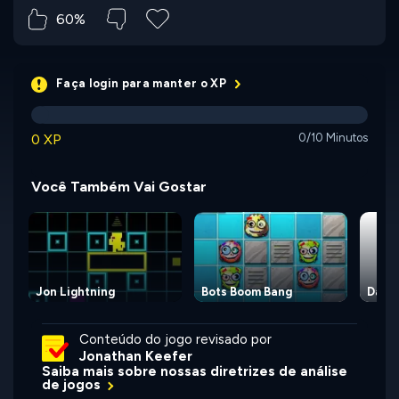
60%
Faça login para manter o XP
0 XP
0/10 Minutos
Você Também Vai Gostar
Jon Lightning
Bots Boom Bang
Dass
Conteúdo do jogo revisado por
Jonathan Keefer
Saiba mais sobre nossas diretrizes de análise
de jogos