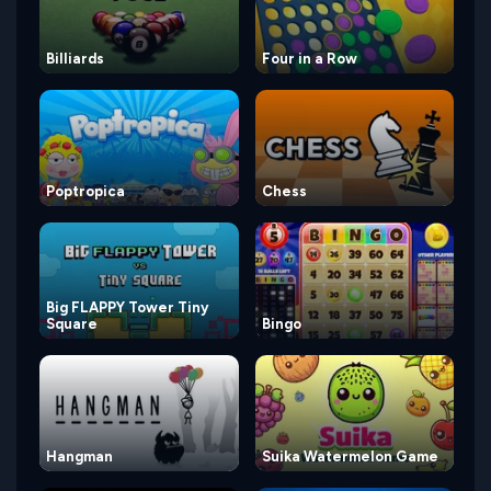
Billiards
Four in a Row
Poptropica
Chess
Big FLAPPY Tower Tiny
Square
Bingo
Hangman
Suika Watermelon Game