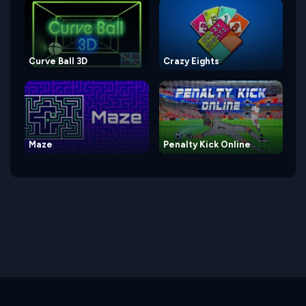
Curve Ball 3D
Crazy Eights
Maze
Penalty Kick Online