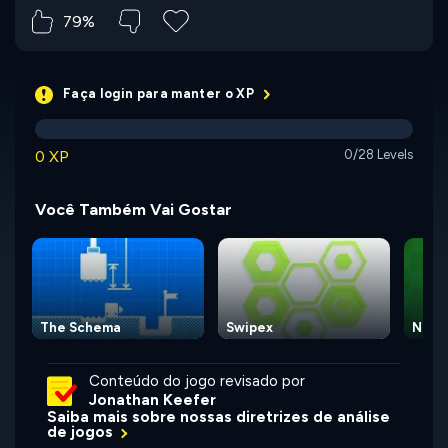
79%
Faça login para manter o XP
0 XP
0/28 Levels
Você Também Vai Gostar
The Schema
Swipex
Numb
Conteúdo do jogo revisado por
Jonathan Keefer
Saiba mais sobre nossas diretrizes de análise
de jogos