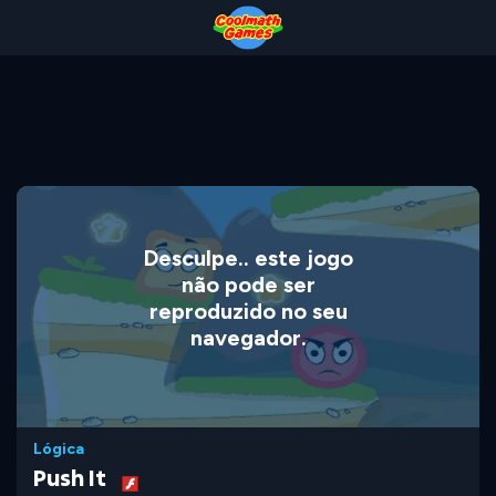
Skip
Skip
Skip
Skip
to
to
to
to
Top
Navigation
Main
Footer
of
Content
Page
Desculpe.. este jogo
não pode ser
reproduzido no seu
navegador.
Lógica
Push It