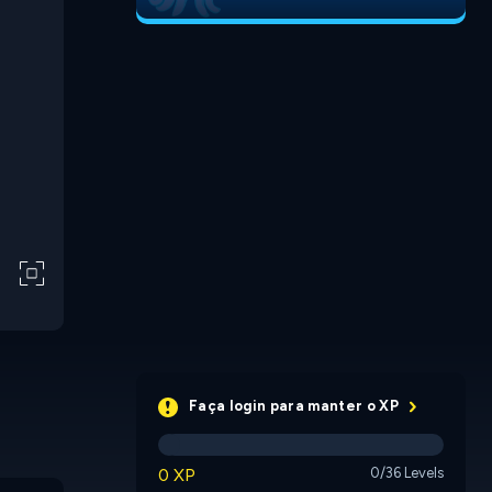
Faça login para manter o XP
0 XP
0/36 Levels
Sheepdom
Oredo
Doctor A