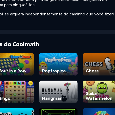
ma para bloqueá-los.
doll se erguerá independentemente do caminho que você fizer!
as do Coolmath
Four in a Row
Poptropica
Chess
Suika
Bingo
Hangman
Watermelon
Game