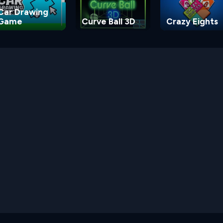
Car Drawing
Game
Curve Ball 3D
Crazy Eights