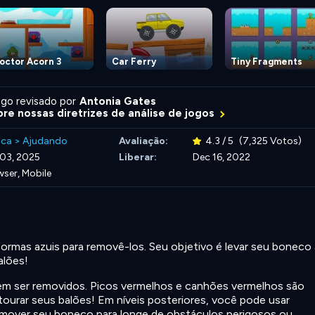
octor Acorn 3
Car Ferry
Tiny Fragments
go revisado por
Antonia Gates
re nossas diretrizes de análise de jogos
ica
>
Ajudando
Avaliação:
4.3 / 5
(7,325 Votos)
 03, 2025
Liberar:
Dec 16, 2022
ser, Mobile
formas azuis para removê-los. Seu objetivo é levar seu boneco
alões!
m ser removidos. Picos vermelhos e canhões vermelhos são
ourar seus balões! Em níveis posteriores, você pode usar
a mover seu boneco para longe de obstáculos perigosos ou