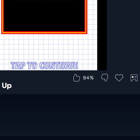
84%
e Up