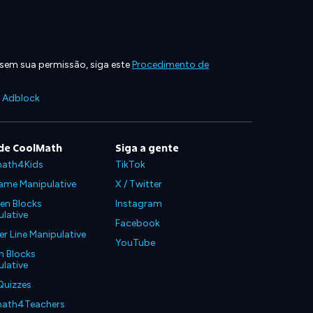
 sem sua permissão, siga este
Procedimento de
e Adblock
de CoolMath
Siga a gente
ath4Kids
TikTok
ame Manipulative
X / Twitter
en Blocks
Instagram
lative
Facebook
 Line Manipulative
YouTube
n Blocks
lative
Quizzes
ath4Teachers