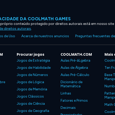
VACIDADE DA COOLMATH GAMES
 próprio conteúdo protegido por direitos autorais está em nosso site
e direitos autorais
.
s de Uso
Acerca de nuestros anuncios
Preguntas frecuentes d
OM
Procurar jogos
COOLMATH.COM
Mais 
Jogos de Estratégia
Aulas Pré-áLgebra
Coolm
Jogos de Habilidade
Aulas de Álgebra
Ten Fr
Jogos de Números
Aulas Pré-Cálculo
Base T
Manipu
bre
Jogos de Lógica
Dicionário de
Matemática
Number
Jogos de Memória
Linhas
Patter
Jogos Clássicos
Manipu
Fatores e Primos
Jogos de Ciência
Math 
Decimais
Jogos de Geografia
Coolm
Propriedades