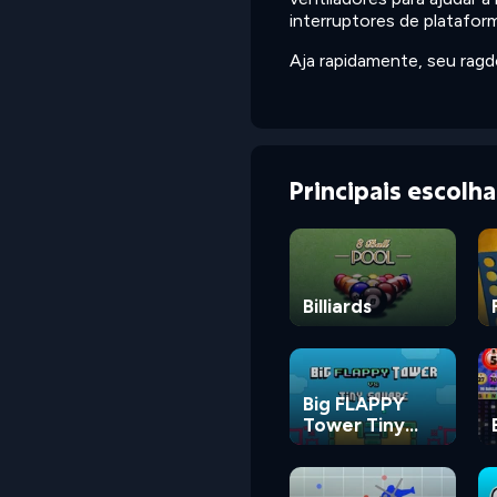
interruptores de platafor
Aja rapidamente, seu rag
Principais escolh
Billiards
Big FLAPPY
Tower Tiny
Square