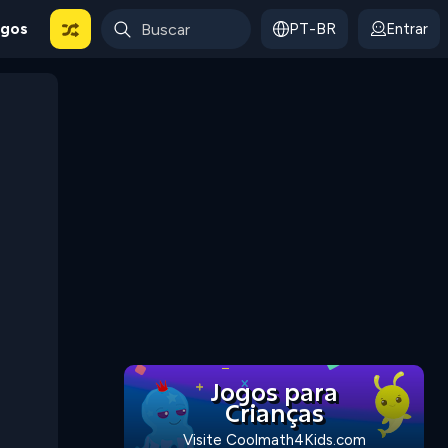
ogos
PT-BR
Entrar
Jogos para
Crianças
Visite Coolmath4Kids.com