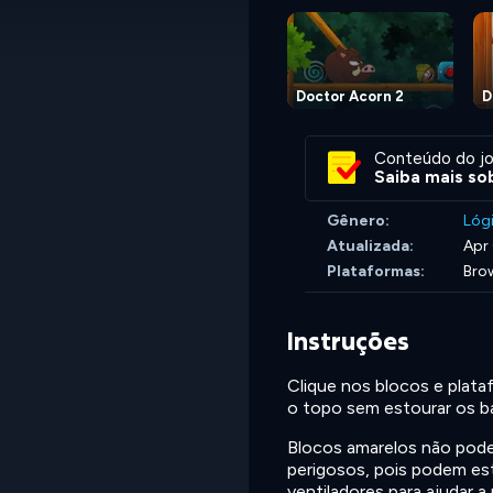
Doctor Acorn 2
D
Conteúdo do jo
Saiba mais sob
Gênero:
Lóg
Atualizada:
Apr
Plataformas:
Brow
Instruções
Clique nos blocos e plata
o topo sem estourar os b
Blocos amarelos não pode
perigosos, pois podem est
ventiladores para ajudar 