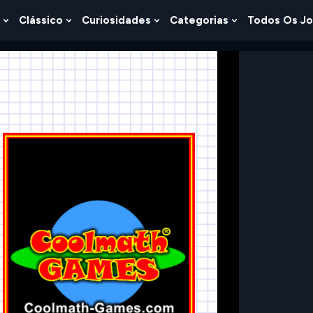
Clássico
Curiosidades
Categorias
Todos Os J
Show
Show
Show
Show
u
Submenu
Submenu
Submenu
Submenu
For
For
For
For
s
Lógica
Clássico
Curiosidades
Categorias