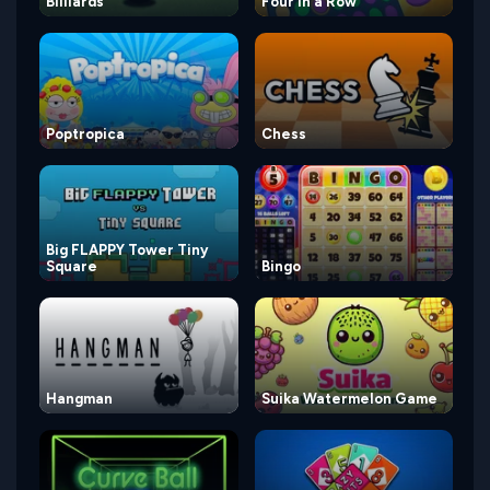
Billiards
Four in a Row
Poptropica
Chess
Big FLAPPY Tower Tiny
Square
Bingo
Hangman
Suika Watermelon Game