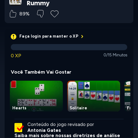
Rummy
89%
Faça login para manter o XP
0 XP
0/15 Minutos
Você Também Vai Gostar
Hearts
Solitaire
Free
Conteúdo do jogo revisado por
Antonia Gates
Saiba mais sobre nossas diretrizes de análise