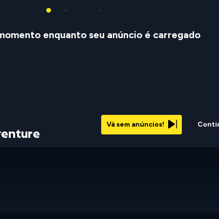
momento enquanto seu anúncio é carregado
Vá sem anúncios!
Conti
venture