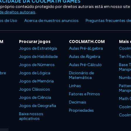
VACIDADE DA COOLMATH GAMES
 próprio conteúdo protegido por direitos autorais está em nosso site
e direitos autorais
.
s de Uso
Acerca de nuestros anuncios
Preguntas frecuentes d
OM
Procurar jogos
COOLMATH.COM
Mais 
Jogos de Estratégia
Aulas Pré-áLgebra
Coolm
Jogos de Habilidade
Aulas de Álgebra
Ten Fr
Jogos de Números
Aulas Pré-Cálculo
Base T
Manipu
bre
Jogos de Lógica
Dicionário de
Matemática
Number
Jogos de Memória
Linhas
Patter
Jogos Clássicos
Manipu
Fatores e Primos
Jogos de Ciência
Math 
Decimais
Jogos de Geografia
Coolm
Propriedades
Baixe nossos
Coolm
aplicativos