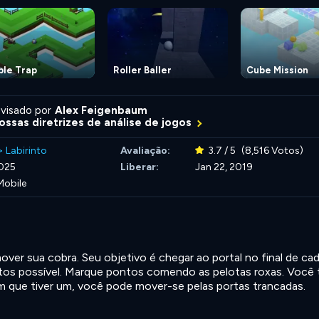
ble Trap
Roller Baller
Cube Mission
visado por
Alex Feigenbaum
ossas diretrizes de análise de jogos
>
Labirinto
Avaliação:
3.7 / 5
(8,516 Votos)
2025
Liberar:
Jan 22, 2019
Mobile
over sua cobra. Seu objetivo é chegar ao portal no final de ca
ntos possível. Marque pontos comendo as pelotas roxas. Voc
im que tiver um, você pode mover-se pelas portas trancadas.