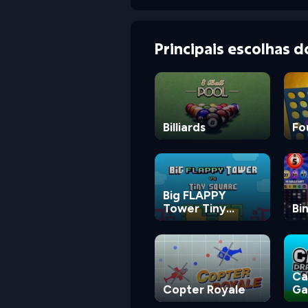
Principais escolhas 
Billiards
Fo
Big FLAPPY
Tower Tiny
Bi
Square
Ca
Copter Royale
G