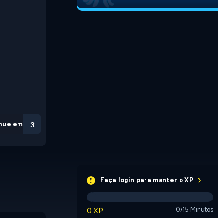
nue em
3
Faça login para manter o XP
0 XP
0/15 Minutos
Three Second Maze
Alien Thief