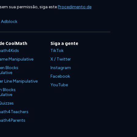
 sem sua permissão, siga este
Procedimento de
e Adblock
de CoolMath
Siga a gente
ath4Kids
TikTok
ame Manipulative
X / Twitter
en Blocks
Instagram
lative
Facebook
 Line Manipulative
YouTube
n Blocks
lative
Quizzes
ath4Teachers
ath4Parents