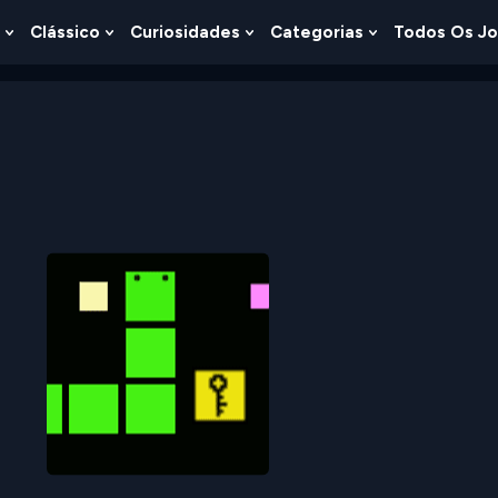
Clássico
Curiosidades
Categorias
Todos Os J
Show
Show
Show
Show
u
Submenu
Submenu
Submenu
Submenu
For
For
For
For
s
Lógica
Clássico
Curiosidades
Categorias