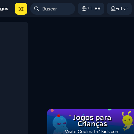
ogos
PT-BR
Entrar
Jogos para
Crianças
Visite Coolmath4Kids.com