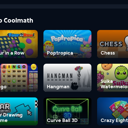
do Coolmath
ur in a Row
Poptropica
Chess
Suika
ngo
Hangman
Watermelo
Game
r Drawing
ame
Curve Ball 3D
Crazy Eight