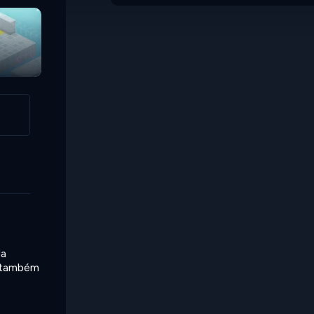
da
ê também