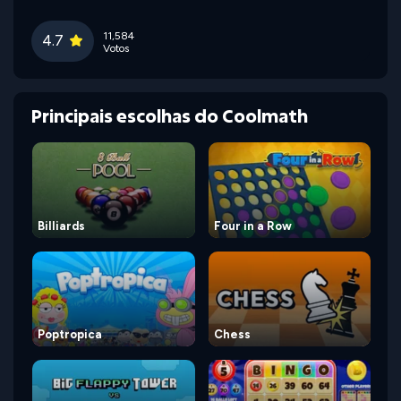
11,584
4.7
Votos
Principais escolhas do Coolmath
Billiards
Four in a Row
Poptropica
Chess