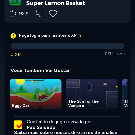
Super Lemon Basket
92%
Faça login para manter o XP
0 XP
0/31 Levels
Você Também Vai Gostar
The Sun for the
The S
Eggy Car
Vampire
Vamp
Conteúdo do jogo revisado por
Pao Salcedo
Saiba mais sobre nossas diretrizes de análise