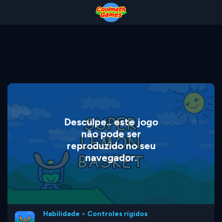
Skip
Skip
Skip
Skip
to
to
to
to
Top
Navigation
Main
Footer
of
Content
Page
Desculpe.. este jogo
não pode ser
reproduzido no seu
navegador.
Habilidade
>
Controles rígidos