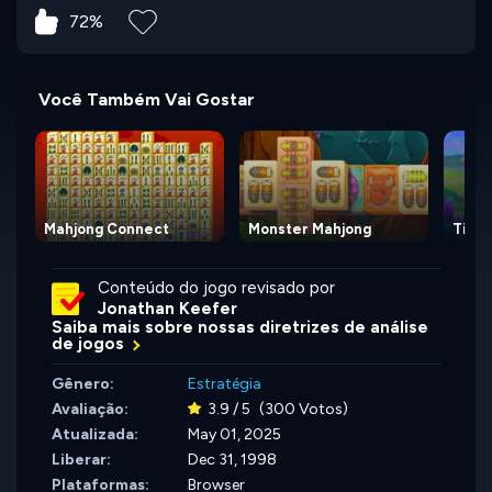
72%
Você Também Vai Gostar
Mahjong Connect
Monster Mahjong
Tile 
Conteúdo do jogo revisado por
Jonathan Keefer
Saiba mais sobre nossas diretrizes de análise
de jogos
Gênero:
Estratégia
Avaliação:
3.9 / 5
(300 Votos)
Atualizada:
May 01, 2025
Liberar:
Dec 31, 1998
Plataformas:
Browser