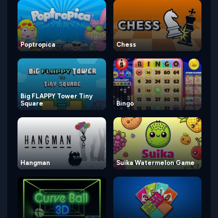
Poptropica
Chess
Big FLAPPY Tower Tiny
Square
Bingo
Hangman
Suika Watermelon Game