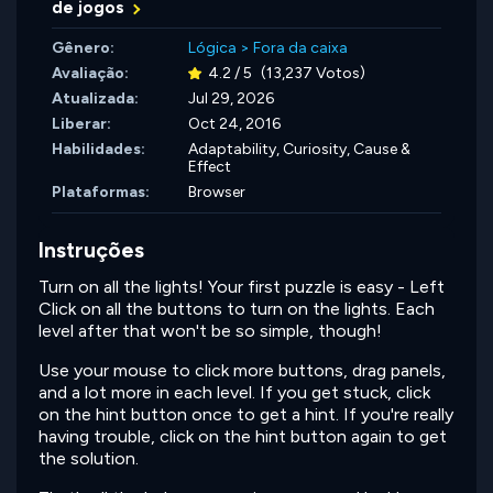
de jogos
Gênero:
Lógica
>
Fora da caixa
Avaliação:
4.2 / 5
(13,237 Votos)
Atualizada:
Jul 29, 2026
Liberar:
Oct 24, 2016
Habilidades:
Adaptability,
Curiosity,
Cause &
Effect
Plataformas:
Browser
Instruções
Turn on all the lights! Your first puzzle is easy - Left
Click on all the buttons to turn on the lights. Each
level after that won't be so simple, though!
Use your mouse to click more buttons, drag panels,
and a lot more in each level. If you get stuck, click
on the hint button once to get a hint. If you're really
having trouble, click on the hint button again to get
the solution.