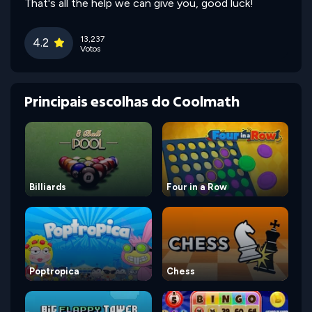
That's all the help we can give you, good luck!
13,237
4.2
Votos
Principais escolhas do Coolmath
Billiards
Four in a Row
Poptropica
Chess