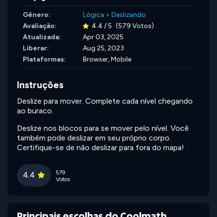
Gênero:
Lógica
>
Deslizando
Avaliação:
4.4 / 5
(579 Votos)
Atualizada:
Apr 03, 2025
Liberar:
Aug 25, 2023
Plataformas:
Browser, Mobile
Instruções
Deslize para mover. Complete cada nível chegando
ao buraco.
Deslize nos blocos para se mover pelo nível. Você
também pode deslizar em seu próprio corpo.
Certifique-se de não deslizar para fora do mapa!
579
4.4
Votos
Principais escolhas do Coolmath