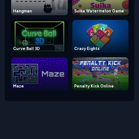
Hangman
Suika Watermelon Game
Curve Ball 3D
Crazy Eights
Maze
Penalty Kick Online