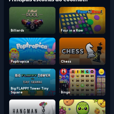
Billiards
Four in a Row
Poptropica
Chess
Big FLAPPY Tower Tiny
Square
Bingo