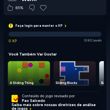
85%
Faça login para manter o XP
0 XP
0/40 Levels
Você Também Vai Gostar
A Sliding Thing
Sliding Blocks
Baske
Conteúdo do jogo revisado por
Pao Salcedo
Saiba mais sobre nossas diretrizes de análise
de jogos