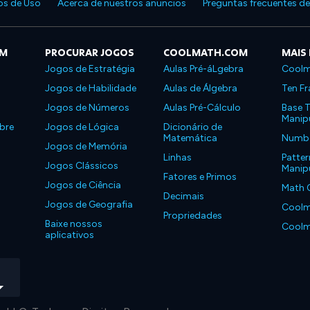
s de Uso
Acerca de nuestros anuncios
Preguntas frecuentes d
OM
PROCURAR JOGOS
COOLMATH.COM
MAIS
Jogos de Estratégia
Aulas Pré-áLgebra
Coolm
Jogos de Habilidade
Aulas de Álgebra
Ten Fr
Jogos de Números
Aulas Pré-Cálculo
Base T
Manipu
bre
Jogos de Lógica
Dicionário de
Matemática
Number
Jogos de Memória
Linhas
Patter
Jogos Clássicos
Manipu
Fatores e Primos
Jogos de Ciência
Math 
Decimais
Jogos de Geografia
Coolm
Propriedades
Baixe nossos
Coolm
aplicativos