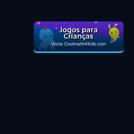
Jogos para
Crianças
Visite Coolmath4Kids.com