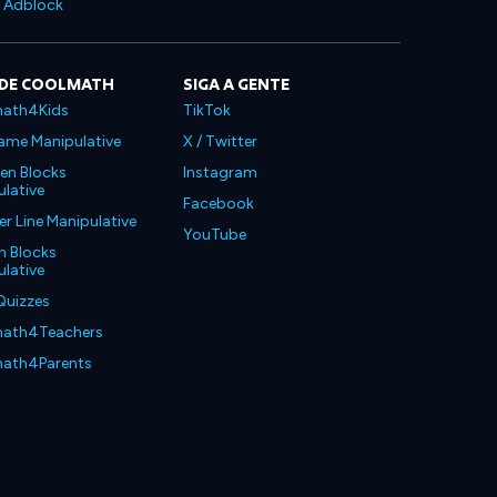
e Adblock
 DE COOLMATH
SIGA A GENTE
ath4Kids
TikTok
ame Manipulative
X / Twitter
en Blocks
Instagram
lative
Facebook
 Line Manipulative
YouTube
n Blocks
lative
Quizzes
ath4Teachers
ath4Parents