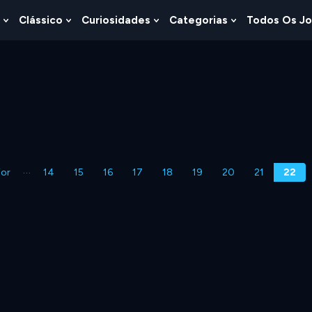
Clássico
Curiosidades
Categorias
Todos Os J
Show
Show
Show
Show
u
Submenu
Submenu
Submenu
Submenu
For
For
For
For
s
Lógica
Clássico
Curiosidades
Categorias
…
ior
14
15
16
17
18
19
20
21
22