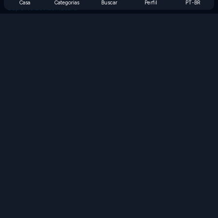
Casa
Categorias
Buscar
Perfil
PT-BR
Suporte de Assinatura
Blog
Developers
FALE CONOSCO
Accessibility
PROCURAR JOGOS
Jogos de Estratégia
Jogos de Habilidade
Jogos de Números
Jogos de Lógica
Jogos de Memória
Jogos Clássicos
Jogos de Ciência
Jogos de Geografia
Baixe nossos aplicativos