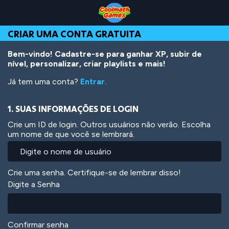
Skip
Skip
Skip
Skip
Ir
to
to
to
to
para
Top
Navigation
Main
Footer
o
CRIAR UMA CONTA GRATUITA
of
Content
conteúdo
Page
principal
Bem-vindo! Cadastre-se para ganhar XP, subir de
nível, personalizar, criar playlists e mais!
Já tem uma conta?
Entrar
.
1. SUAS INFORMAÇÕES DE LOGIN
Crie um ID de login. Outros usuários não verão. Escolha
um nome de que você se lembrará.
Crie uma senha. Certifique-se de lembrar disso!
Digite a Senha
Confirmar senha