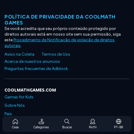
POLÍTICA DE PRIVACIDADE DA COOLMATH
GAMES
Se você acredita que seu próprio conteúdo protegido por
direitos autorais está em nosso site sem sua permissão, siga
este
Procedimento de Notificação de violação de direitos
autorais
.
Aviso na Coleta
Termos de Uso
Acerca de nuestros anuncios
Preguntas frecuentes de Adblock
COOLMATHGAMES.COM
Games for Kids
Sobre Nós
Pais
Perguntas Frequentes Sobre Assinaturas
Casa
Categorias
Buscar
Perfil
PT-BR
Suporte de Assinatura