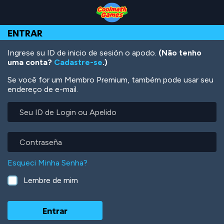
Skip
Skip
Skip
Skip
Ir
to
to
to
to
para
Top
Navigation
Main
Footer
o
ENTRAR
of
Content
conteúdo
Page
principal
Ingrese su ID de inicio de sesión o apodo.
(Não tenho
uma conta?
Cadastre-se
.)
Se você for um Membro Premium, também pode usar seu
endereço de e-mail.
Seu
ID
de
Login
Contraseña
ou
Apelido
Esqueci Minha Senha?
Lembre de mim