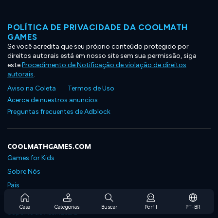
POLÍTICA DE PRIVACIDADE DA COOLMATH
GAMES
Se você acredita que seu próprio conteúdo protegido por
direitos autorais está em nosso site sem sua permissão, siga
este
Procedimento de Notificação de violação de direitos
autorais
.
Aviso na Coleta
Termos de Uso
Acerca de nuestros anuncios
Preguntas frecuentes de Adblock
COOLMATHGAMES.COM
Games for Kids
Sobre Nós
Pais
Perguntas Frequentes Sobre Assinaturas
Casa
Categorias
Buscar
Perfil
PT-BR
Suporte de Assinatura