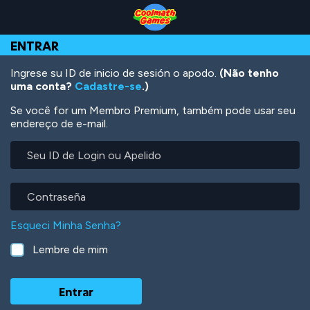
Skip
Skip
Skip
Skip
Ir
to
to
to
to
para
Top
Navigation
Main
Footer
o
ENTRAR
of
Content
conteúdo
Page
principal
Ingrese su ID de inicio de sesión o apodo.
(Não tenho
uma conta?
Cadastre-se
.)
Se você for um Membro Premium, também pode usar seu
endereço de e-mail.
Seu
ID
de
Login
Contraseña
ou
Apelido
Esqueci Minha Senha?
Lembre de mim