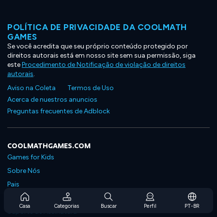
POLÍTICA DE PRIVACIDADE DA COOLMATH
GAMES
Se você acredita que seu próprio conteúdo protegido por
direitos autorais está em nosso site sem sua permissão, siga
este
Procedimento de Notificação de violação de direitos
autorais
.
Aviso na Coleta
Termos de Uso
Acerca de nuestros anuncios
Preguntas frecuentes de Adblock
COOLMATHGAMES.COM
Games for Kids
Sobre Nós
Pais
Perguntas Frequentes Sobre Assinaturas
Casa
Categorias
Buscar
Perfil
PT-BR
Suporte de Assinatura