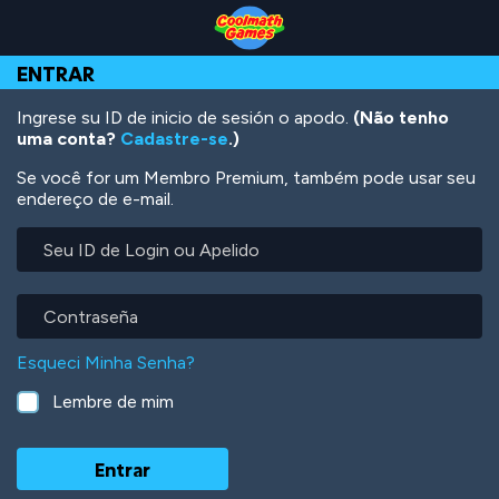
Skip
Skip
Skip
Skip
Ir
to
to
to
to
para
Top
Navigation
Main
Footer
o
ENTRAR
of
Content
conteúdo
Page
principal
Ingrese su ID de inicio de sesión o apodo.
(Não tenho
uma conta?
Cadastre-se
.)
Se você for um Membro Premium, também pode usar seu
endereço de e-mail.
Seu
ID
de
Login
Contraseña
ou
Apelido
Esqueci Minha Senha?
Lembre de mim