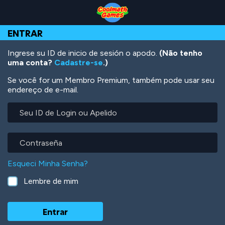
Skip
Skip
Skip
Skip
Ir
to
to
to
to
para
Top
Navigation
Main
Footer
o
ENTRAR
of
Content
conteúdo
Page
principal
Ingrese su ID de inicio de sesión o apodo.
(Não tenho
uma conta?
Cadastre-se
.)
Se você for um Membro Premium, também pode usar seu
endereço de e-mail.
Seu
ID
de
Login
Contraseña
ou
Apelido
Esqueci Minha Senha?
Lembre de mim