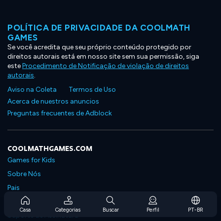
POLÍTICA DE PRIVACIDADE DA COOLMATH
GAMES
Se você acredita que seu próprio conteúdo protegido por
direitos autorais está em nosso site sem sua permissão, siga
este
Procedimento de Notificação de violação de direitos
autorais
.
Aviso na Coleta
Termos de Uso
Acerca de nuestros anuncios
Preguntas frecuentes de Adblock
COOLMATHGAMES.COM
Games for Kids
Sobre Nós
Pais
Perguntas Frequentes Sobre Assinaturas
Casa
Categorias
Buscar
Perfil
PT-BR
Suporte de Assinatura