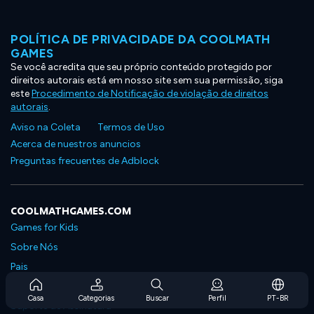
POLÍTICA DE PRIVACIDADE DA COOLMATH
GAMES
Se você acredita que seu próprio conteúdo protegido por
direitos autorais está em nosso site sem sua permissão, siga
este
Procedimento de Notificação de violação de direitos
autorais
.
Aviso na Coleta
Termos de Uso
Acerca de nuestros anuncios
Preguntas frecuentes de Adblock
COOLMATHGAMES.COM
Games for Kids
Sobre Nós
Pais
Perguntas Frequentes Sobre Assinaturas
Casa
Categorias
Buscar
Perfil
PT-BR
Suporte de Assinatura