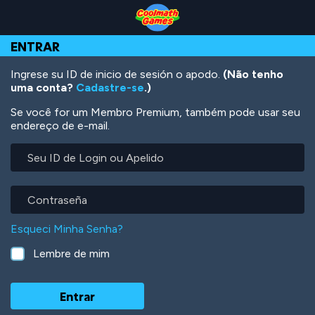
Skip
Skip
Skip
Skip
Ir
to
to
to
to
para
Top
Navigation
Main
Footer
o
ENTRAR
of
Content
conteúdo
Page
principal
Ingrese su ID de inicio de sesión o apodo.
(Não tenho
uma conta?
Cadastre-se
.)
Se você for um Membro Premium, também pode usar seu
endereço de e-mail.
Seu
ID
de
Login
Contraseña
ou
Apelido
Esqueci Minha Senha?
Lembre de mim