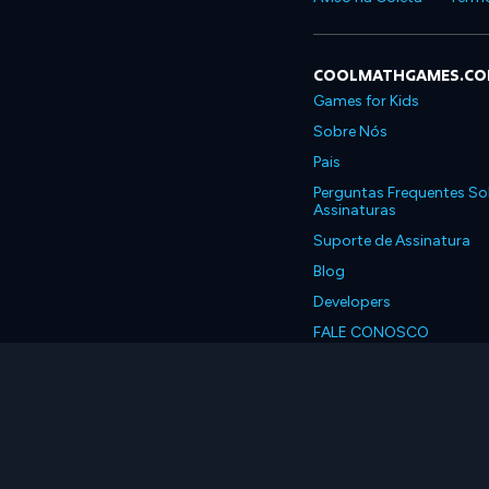
COOLMATHGAMES.C
Games for Kids
Sobre Nós
Pais
Perguntas Frequentes So
Assinaturas
Suporte de Assinatura
Blog
Developers
FALE CONOSCO
Accessibility
Português, Brasil
© 2026 Coolmath.com 