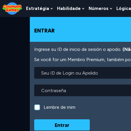
Skip
Skip
Skip
Skip
Ir
to
to
to
to
para
Estratégia
Habilidade
Números
Lógica
Show
Show
Show
Top
Navigation
Main
Footer
o
Submenu
Submenu
Submen
of
Content
conteúdo
For
For
For
Page
principal
Estratégia
Habilidade
Número
ENTRAR
Ingrese su ID de inicio de sesión o apodo.
(Nã
Se você for um Membro Premium, também pode
Seu
ID
de
Login
Contraseña
ou
Apelido
Lembre de mim