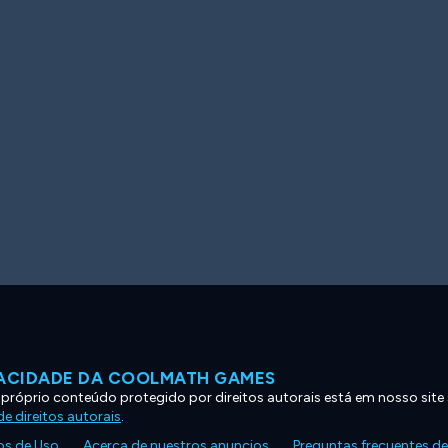
VACIDADE DA COOLMATH GAMES
 próprio conteúdo protegido por direitos autorais está em nosso site
e direitos autorais
.
s de Uso
Acerca de nuestros anuncios
Preguntas frecuentes d