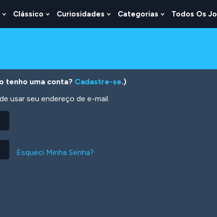
Clássico
Curiosidades
Categorias
Todos Os J
Show
Show
Show
Show
u
Submenu
Submenu
Submenu
Submenu
For
For
For
For
s
Lógica
Clássico
Curiosidades
Categorias
o tenho uma conta?
Cadastre-se
.)
 usar seu endereço de e-mail.
Esqueci Minha Senha?