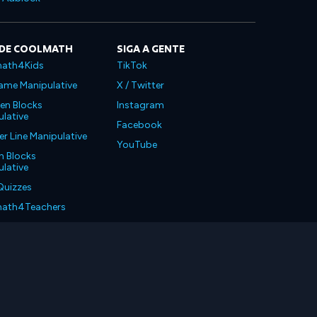
 DE COOLMATH
SIGA A GENTE
ath4Kids
TikTok
ame Manipulative
X / Twitter
en Blocks
Instagram
lative
Facebook
 Line Manipulative
YouTube
n Blocks
lative
Quizzes
ath4Teachers
ath4Parents