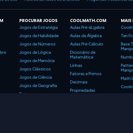
OM
PROCURAR JOGOS
COOLMATH.COM
MAIS
Jogos de Estratégia
Aulas Pré-áLgebra
Coolm
Jogos de Habilidade
Aulas de Álgebra
Ten Fr
Jogos de Números
Aulas Pré-Cálculo
Base T
Manipu
bre
Jogos de Lógica
Dicionário de
Matemática
Number
Jogos de Memória
Linhas
Patter
Jogos Clássicos
Manipu
Fatores e Primos
Jogos de Ciência
Math 
Decimais
Jogos de Geografia
Coolm
Propriedades
Baixe nossos
Coolm
aplicativos
LLC. Todos os Direitos Reservados.