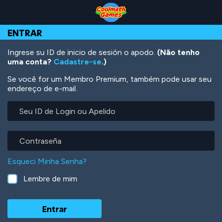
Skip
Skip
Skip
Skip
Ir
to
to
to
to
para
Top
Navigation
Main
Footer
o
ENTRAR
of
Content
conteúdo
Page
principal
Ingrese su ID de inicio de sesión o apodo.
(Não tenho
uma conta?
Cadastre-se
.)
Se você for um Membro Premium, também pode usar seu
endereço de e-mail.
Seu
ID
de
Login
Contraseña
ou
Apelido
Esqueci Minha Senha?
Lembre de mim