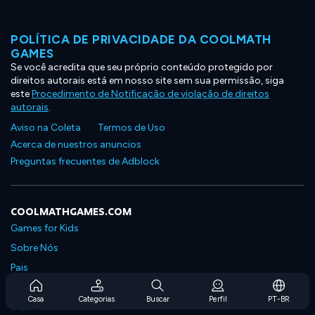
POLÍTICA DE PRIVACIDADE DA COOLMATH
GAMES
Se você acredita que seu próprio conteúdo protegido por
direitos autorais está em nosso site sem sua permissão, siga
este
Procedimento de Notificação de violação de direitos
autorais
.
Aviso na Coleta
Termos de Uso
Acerca de nuestros anuncios
Preguntas frecuentes de Adblock
COOLMATHGAMES.COM
Games for Kids
Sobre Nós
Pais
Perguntas Frequentes Sobre Assinaturas
Casa
Categorias
Buscar
Perfil
PT-BR
Suporte de Assinatura