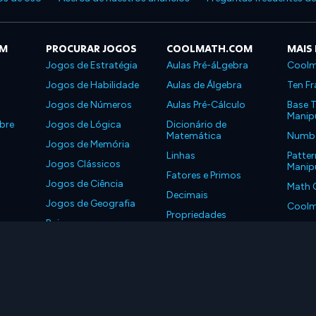
OM
PROCURAR JOGOS
COOLMATH.COM
MAIS
Jogos de Estratégia
Aulas Pré-áLgebra
Coolm
Jogos de Habilidade
Aulas de Álgebra
Ten Fr
Jogos de Números
Aulas Pré-Cálculo
Base T
Manipu
bre
Jogos de Lógica
Dicionário de
Matemática
Number
Jogos de Memória
Linhas
Patter
Jogos Clássicos
Manipu
Fatores e Primos
Jogos de Ciência
Math 
Decimais
Jogos de Geografia
Coolm
Propriedades
Baixe nossos
Coolm
aplicativos
LLC. Todos os Direitos Reservados.