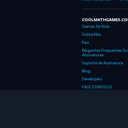
COOLMATHGAMES.C
Games for Kids
Sobre Nós
Pais
Perguntas Frequentes So
Assinaturas
Suporte de Assinatura
Blog
Developers
FALE CONOSCO
Accessibility
Português, Brasil
© 2026 Coolmath.com 