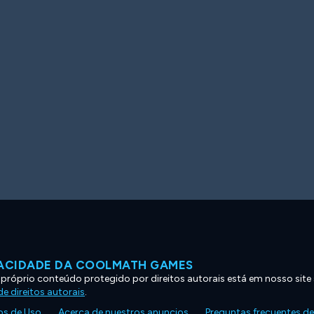
VACIDADE DA COOLMATH GAMES
 próprio conteúdo protegido por direitos autorais está em nosso site
e direitos autorais
.
s de Uso
Acerca de nuestros anuncios
Preguntas frecuentes d