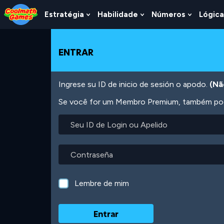
Skip
Skip
Skip
Skip
Ir
to
to
to
to
para
Estratégia
Habilidade
Números
Lógica
Show
Show
Show
Top
Navigation
Main
Footer
o
Submenu
Submenu
Submen
of
Content
conteúdo
For
For
For
Page
principal
Estratégia
Habilidade
Número
ENTRAR
Ingrese su ID de inicio de sesión o apodo.
(Nã
Se você for um Membro Premium, também pode
Seu
ID
de
Login
Contraseña
ou
Apelido
Lembre de mim