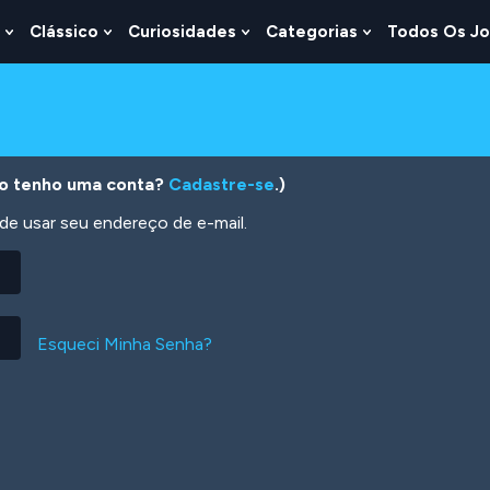
Clássico
Curiosidades
Categorias
Todos Os J
Show
Show
Show
Show
u
Submenu
Submenu
Submenu
Submenu
For
For
For
For
s
Lógica
Clássico
Curiosidades
Categorias
o tenho uma conta?
Cadastre-se
.)
 usar seu endereço de e-mail.
Esqueci Minha Senha?