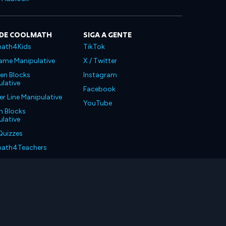
 DE COOLMATH
SIGA A GENTE
ath4Kids
TikTok
ame Manipulative
X / Twitter
en Blocks
Instagram
lative
Facebook
 Line Manipulative
YouTube
n Blocks
lative
Quizzes
ath4Teachers
ath4Parents