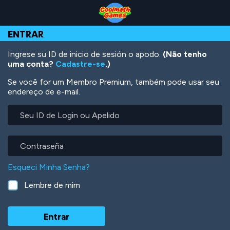
Skip
Skip
Skip
Skip
Ir
to
to
to
to
para
Top
Navigation
Main
Footer
o
ENTRAR
of
Content
conteúdo
Page
principal
Ingrese su ID de inicio de sesión o apodo.
(Não tenho
uma conta?
Cadastre-se
.)
Se você for um Membro Premium, também pode usar seu
endereço de e-mail.
Seu
ID
de
Login
Contraseña
ou
Apelido
Esqueci Minha Senha?
Lembre de mim