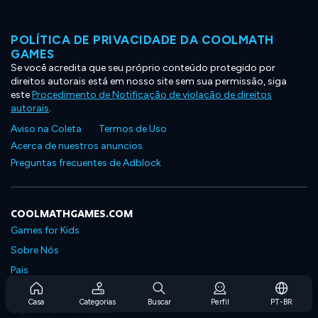
POLÍTICA DE PRIVACIDADE DA COOLMATH
GAMES
Se você acredita que seu próprio conteúdo protegido por
direitos autorais está em nosso site sem sua permissão, siga
este
Procedimento de Notificação de violação de direitos
autorais
.
Aviso na Coleta
Termos de Uso
Acerca de nuestros anuncios
Preguntas frecuentes de Adblock
COOLMATHGAMES.COM
Games for Kids
Sobre Nós
Pais
Perguntas Frequentes Sobre Assinaturas
Casa
Categorias
Buscar
Perfil
PT-BR
Suporte de Assinatura