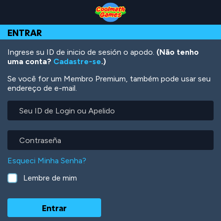
Skip
Skip
Skip
Skip
Ir
to
to
to
to
para
Top
Navigation
Main
Footer
o
ENTRAR
of
Content
conteúdo
Page
principal
Ingrese su ID de inicio de sesión o apodo.
(Não tenho
uma conta?
Cadastre-se
.)
Se você for um Membro Premium, também pode usar seu
endereço de e-mail.
Seu
ID
de
Login
Contraseña
ou
Apelido
Esqueci Minha Senha?
Lembre de mim