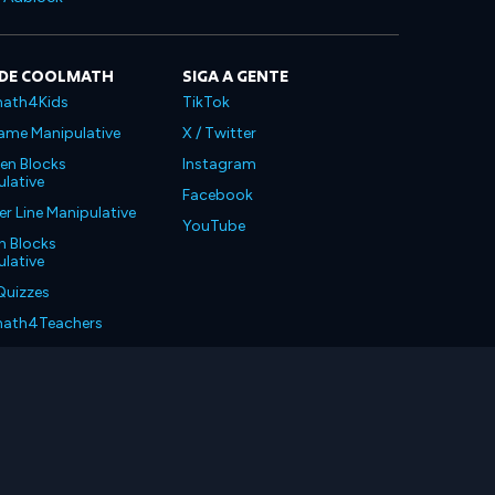
 DE COOLMATH
SIGA A GENTE
ath4Kids
TikTok
ame Manipulative
X / Twitter
en Blocks
Instagram
lative
Facebook
 Line Manipulative
YouTube
n Blocks
lative
Quizzes
ath4Teachers
ath4Parents