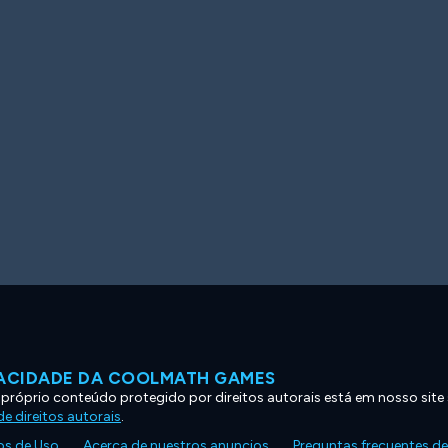
VACIDADE DA COOLMATH GAMES
 próprio conteúdo protegido por direitos autorais está em nosso site
e direitos autorais
.
s de Uso
Acerca de nuestros anuncios
Preguntas frecuentes d