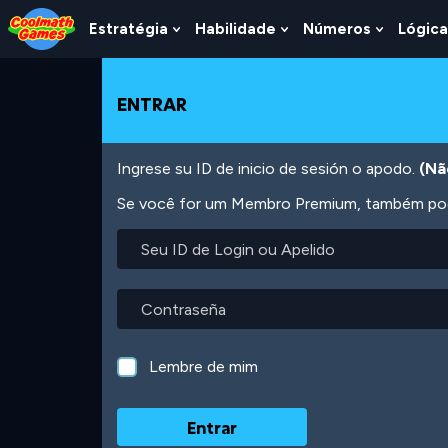
Skip
Skip
Skip
Skip
Ir
to
to
to
to
para
Estratégia
Habilidade
Números
Lógica
Show
Show
Show
Top
Navigation
Main
Footer
o
Submenu
Submenu
Submen
of
Content
conteúdo
For
For
For
Page
principal
Estratégia
Habilidade
Número
ENTRAR
Ingrese su ID de inicio de sesión o apodo.
(Nã
Se você for um Membro Premium, também pode
Seu
ID
de
Login
Contraseña
ou
Apelido
Lembre de mim