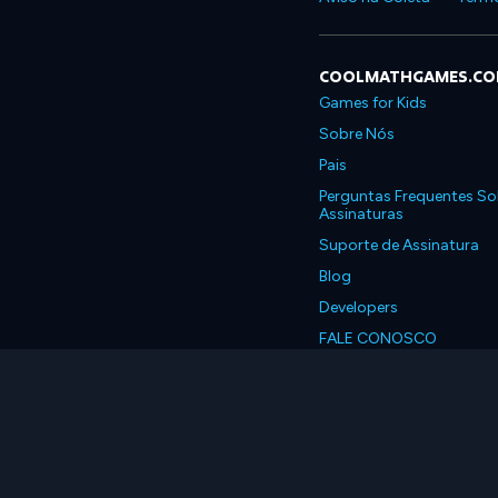
COOLMATHGAMES.C
Games for Kids
Sobre Nós
Pais
Perguntas Frequentes So
Assinaturas
Suporte de Assinatura
Blog
Developers
FALE CONOSCO
Accessibility
Português, Brasil
© 2026 Coolmath.com 