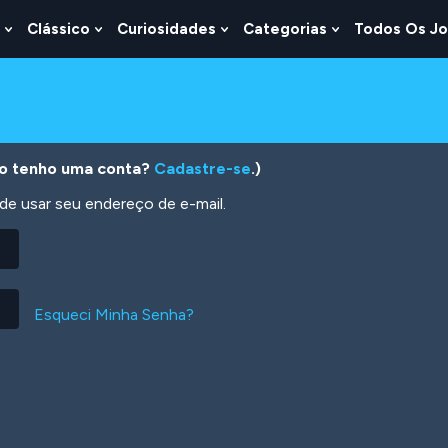
Clássico
Curiosidades
Categorias
Todos Os J
Show
Show
Show
Show
u
Submenu
Submenu
Submenu
Submenu
For
For
For
For
s
Lógica
Clássico
Curiosidades
Categorias
o tenho uma conta?
Cadastre-se
.)
 usar seu endereço de e-mail.
Esqueci Minha Senha?