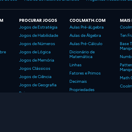
OM
PROCURAR JOGOS
COOLMATH.COM
MAIS
Jogos de Estratégia
Aulas Pré-áLgebra
Coolm
Jogos de Habilidade
Aulas de Álgebra
Ten Fr
Jogos de Números
Aulas Pré-Cálculo
Base T
Manipu
bre
Jogos de Lógica
Dicionário de
Matemática
Number
Jogos de Memória
Linhas
Patter
Jogos Clássicos
Manipu
Fatores e Primos
Jogos de Ciência
Math 
Decimais
Jogos de Geografia
Coolm
Propriedades
Baixe nossos
Coolm
aplicativos
LLC. Todos os Direitos Reservados.