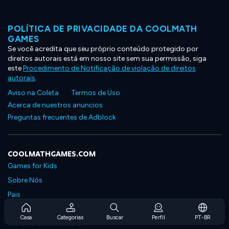
POLÍTICA DE PRIVACIDADE DA COOLMATH
GAMES
Se você acredita que seu próprio conteúdo protegido por
direitos autorais está em nosso site sem sua permissão, siga
este
Procedimento de Notificação de violação de direitos
autorais
.
Aviso na Coleta
Termos de Uso
Acerca de nuestros anuncios
Preguntas frecuentes de Adblock
COOLMATHGAMES.COM
Games for Kids
Sobre Nós
Pais
Perguntas Frequentes Sobre Assinaturas
Casa
Categorias
Buscar
Perfil
PT-BR
Suporte de Assinatura