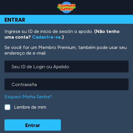
Skip
Skip
Skip
Skip
Ir
to
to
to
to
para
Top
Navigation
Main
Footer
o
ENTRAR
of
Content
conteúdo
Page
principal
Ingrese su ID de inicio de sesión o apodo.
(Não tenho
uma conta?
Cadastre-se
.)
Se você for um Membro Premium, também pode usar seu
endereço de e-mail.
Seu
ID
de
Login
Contraseña
ou
Apelido
Esqueci Minha Senha?
Lembre de mim