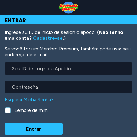
Skip
Skip
Skip
Skip
Ir
to
to
to
to
para
Top
Navigation
Main
Footer
o
ENTRAR
of
Content
conteúdo
Page
principal
Ingrese su ID de inicio de sesión o apodo.
(Não tenho
uma conta?
Cadastre-se
.)
Se você for um Membro Premium, também pode usar seu
endereço de e-mail.
Seu
ID
de
Login
Contraseña
ou
Apelido
Esqueci Minha Senha?
Lembre de mim