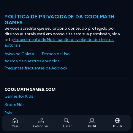
POLÍTICA DE PRIVACIDADE DA COOLMATH
GAMES
Se você acredita que seu próprio conteúdo protegido por
direitos autorais está em nosso site sem sua permissão, siga
este
Procedimento de Notificação de violação de direitos
autorais
.
Aviso na Coleta
Termos de Uso
Acerca de nuestros anuncios
Preguntas frecuentes de Adblock
COOLMATHGAMES.COM
Games for Kids
Sobre Nós
Pais
Perguntas Frequentes Sobre Assinaturas
Casa
Categorias
Buscar
Perfil
PT-BR
Suporte de Assinatura