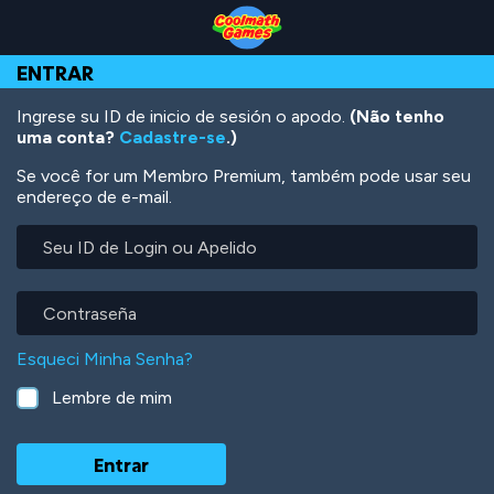
Skip
Skip
Skip
Skip
Ir
to
to
to
to
para
Top
Navigation
Main
Footer
o
ENTRAR
of
Content
conteúdo
Page
principal
Ingrese su ID de inicio de sesión o apodo.
(Não tenho
uma conta?
Cadastre-se
.)
Se você for um Membro Premium, também pode usar seu
endereço de e-mail.
Seu
ID
de
Login
Contraseña
ou
Apelido
Esqueci Minha Senha?
Lembre de mim