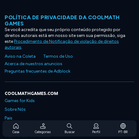
POLÍTICA DE PRIVACIDADE DA COOLMATH
GAMES
Se você acredita que seu próprio conteúdo protegido por
direitos autorais está em nosso site sem sua permissão, siga
este
Procedimento de Notificação de violação de direitos
autorais
.
Aviso na Coleta
Termos de Uso
Acerca de nuestros anuncios
Preguntas frecuentes de Adblock
COOLMATHGAMES.COM
Games for Kids
Sobre Nós
Pais
Perguntas Frequentes Sobre Assinaturas
Casa
Categorias
Buscar
Perfil
PT-BR
Suporte de Assinatura