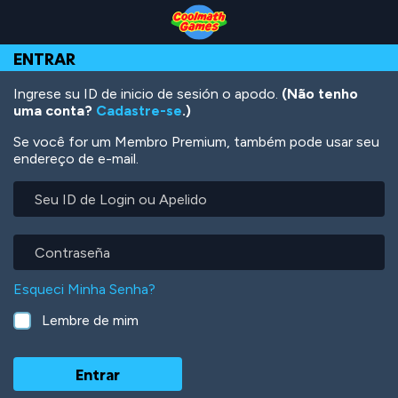
Skip
Skip
Skip
Skip
Ir
to
to
to
to
para
Top
Navigation
Main
Footer
o
ENTRAR
of
Content
conteúdo
Page
principal
Ingrese su ID de inicio de sesión o apodo.
(Não tenho
uma conta?
Cadastre-se
.)
Se você for um Membro Premium, também pode usar seu
endereço de e-mail.
Seu
ID
de
Login
Contraseña
ou
Apelido
Esqueci Minha Senha?
Lembre de mim