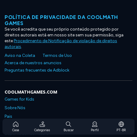
POLÍTICA DE PRIVACIDADE DA COOLMATH
GAMES
Se você acredita que seu próprio conteúdo protegido por
direitos autorais está em nosso site sem sua permissão, siga
este
Procedimento de Notificação de violação de direitos
autorais
.
Aviso na Coleta
Termos de Uso
Acerca de nuestros anuncios
Preguntas frecuentes de Adblock
COOLMATHGAMES.COM
Games for Kids
Sobre Nós
Pais
Perguntas Frequentes Sobre Assinaturas
Casa
Categorias
Buscar
Perfil
PT-BR
Suporte de Assinatura