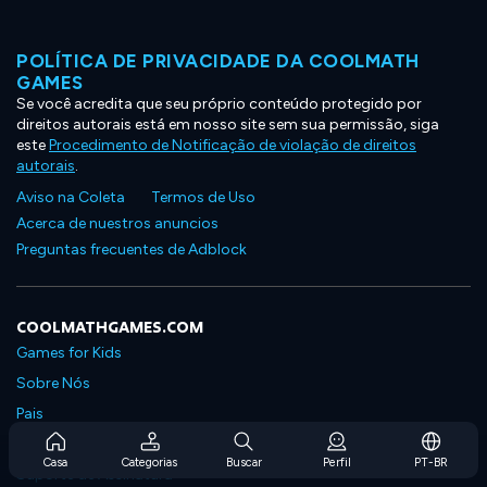
POLÍTICA DE PRIVACIDADE DA COOLMATH
GAMES
Se você acredita que seu próprio conteúdo protegido por
direitos autorais está em nosso site sem sua permissão, siga
este
Procedimento de Notificação de violação de direitos
autorais
.
Aviso na Coleta
Termos de Uso
Acerca de nuestros anuncios
Preguntas frecuentes de Adblock
COOLMATHGAMES.COM
Games for Kids
Sobre Nós
Pais
Perguntas Frequentes Sobre Assinaturas
Casa
Categorias
Buscar
Perfil
PT-BR
Suporte de Assinatura