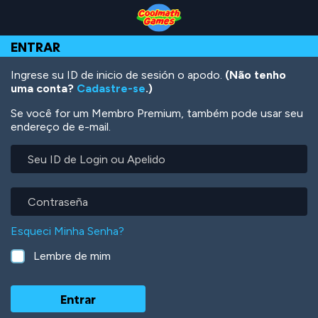
Skip
Skip
Skip
Skip
Ir
to
to
to
to
para
Top
Navigation
Main
Footer
o
ENTRAR
of
Content
conteúdo
Page
principal
Ingrese su ID de inicio de sesión o apodo.
(Não tenho
uma conta?
Cadastre-se
.)
Se você for um Membro Premium, também pode usar seu
endereço de e-mail.
Seu
ID
de
Login
Contraseña
ou
Apelido
Esqueci Minha Senha?
Lembre de mim