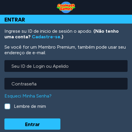
Skip
Skip
Skip
Skip
Ir
to
to
to
to
para
Top
Navigation
Main
Footer
o
ENTRAR
of
Content
conteúdo
Page
principal
Ingrese su ID de inicio de sesión o apodo.
(Não tenho
uma conta?
Cadastre-se
.)
Se você for um Membro Premium, também pode usar seu
endereço de e-mail.
Seu
ID
de
Login
Contraseña
ou
Apelido
Esqueci Minha Senha?
Lembre de mim