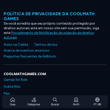
POLÍTICA DE PRIVACIDADE DA COOLMATH
GAMES
Se você acredita que seu próprio conteúdo protegido por
direitos autorais está em nosso site sem sua permissão, siga
este
Procedimento de Notificação de violação de direitos
autorais
.
Aviso na Coleta
Termos de Uso
Acerca de nuestros anuncios
Preguntas frecuentes de Adblock
COOLMATHGAMES.COM
Games for Kids
Sobre Nós
Pais
Perguntas Frequentes Sobre Assinaturas
Casa
Categorias
Buscar
Perfil
PT-BR
Suporte de Assinatura