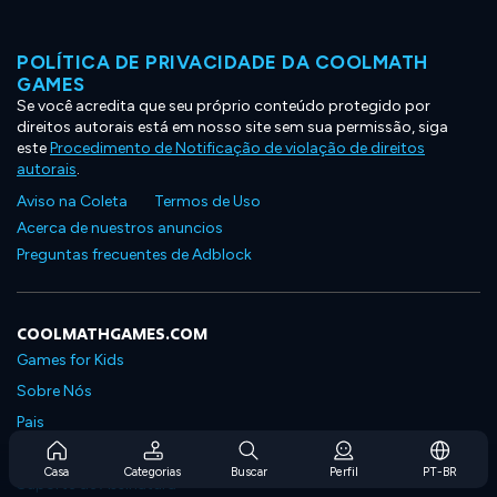
POLÍTICA DE PRIVACIDADE DA COOLMATH
GAMES
Se você acredita que seu próprio conteúdo protegido por
direitos autorais está em nosso site sem sua permissão, siga
este
Procedimento de Notificação de violação de direitos
autorais
.
Aviso na Coleta
Termos de Uso
Acerca de nuestros anuncios
Preguntas frecuentes de Adblock
COOLMATHGAMES.COM
Games for Kids
Sobre Nós
Pais
Perguntas Frequentes Sobre Assinaturas
Casa
Categorias
Buscar
Perfil
PT-BR
Suporte de Assinatura