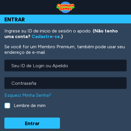
Skip
Skip
Skip
Skip
Ir
to
to
to
to
para
Top
Navigation
Main
Footer
o
ENTRAR
of
Content
conteúdo
Page
principal
Ingrese su ID de inicio de sesión o apodo.
(Não tenho
uma conta?
Cadastre-se
.)
Se você for um Membro Premium, também pode usar seu
endereço de e-mail.
Seu
ID
de
Login
Contraseña
ou
Apelido
Esqueci Minha Senha?
Lembre de mim