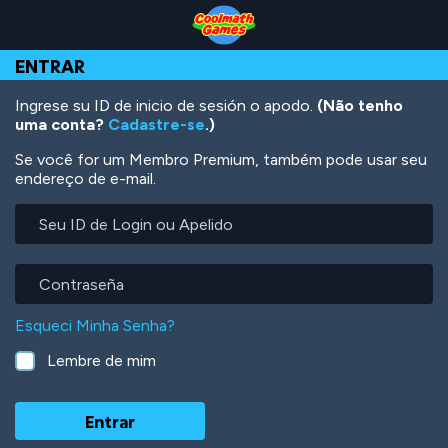
Skip
Skip
Skip
Skip
Ir
to
to
to
to
para
Top
Navigation
Main
Footer
o
ENTRAR
of
Content
conteúdo
Page
principal
Ingrese su ID de inicio de sesión o apodo.
(Não tenho
uma conta?
Cadastre-se
.)
Se você for um Membro Premium, também pode usar seu
endereço de e-mail.
Seu
ID
de
Login
Contraseña
ou
Apelido
Esqueci Minha Senha?
Lembre de mim