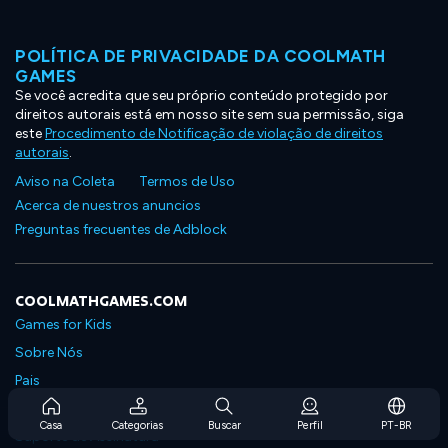
POLÍTICA DE PRIVACIDADE DA COOLMATH
GAMES
Se você acredita que seu próprio conteúdo protegido por
direitos autorais está em nosso site sem sua permissão, siga
este
Procedimento de Notificação de violação de direitos
autorais
.
Aviso na Coleta
Termos de Uso
Acerca de nuestros anuncios
Preguntas frecuentes de Adblock
COOLMATHGAMES.COM
Games for Kids
Sobre Nós
Pais
Perguntas Frequentes Sobre Assinaturas
Casa
Categorias
Buscar
Perfil
PT-BR
Suporte de Assinatura